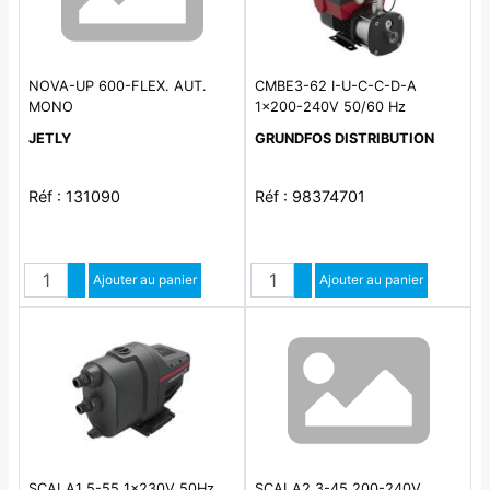
NOVA-UP 600-FLEX. AUT.
CMBE3-62 I-U-C-C-D-A
MONO
1x200-240V 50/60 Hz
JETLY
GRUNDFOS DISTRIBUTION
Réf : 131090
Réf : 98374701
Quantité
Quantité
Augmenter quantité
Ajouter au panier
Augmenter quantité
Ajouter au panier
Diminuer quantité
Diminuer quantité
SCALA1 5-55 1x230V 50Hz
SCALA2 3-45 200-240V