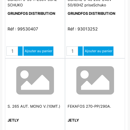
SCHUKO
50/60HZ priseSchuko
GRUNDFOS DISTRIBUTION
GRUNDFOS DISTRIBUTION
Réf : 99530407
Réf : 93013252
Quantité
Quantité
Augmenter quantité
Ajouter au panier
Augmenter quantité
Ajouter au panier
Diminuer quantité
Diminuer quantité
S. 265 AUT. MONO V.(10MT.)
FEKAFOS 270-PP/290A.
JETLY
JETLY