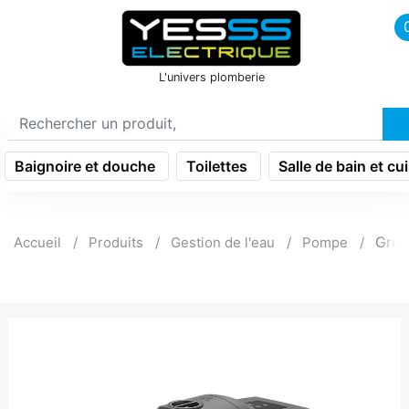
icon menu burger
L'univers plomberie
Baignoire et douche
Toilettes
Salle de bain et cu
Grun
Accueil
Produits
Gestion de l'eau
Pompe