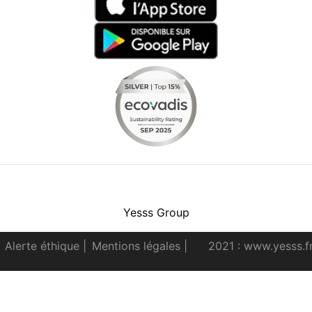
Facebook
Instagram
Youtube
LinkedIn
Yesss Group
Alerte éthique
|
Mentions légales
|
2021 : www.yesss.f