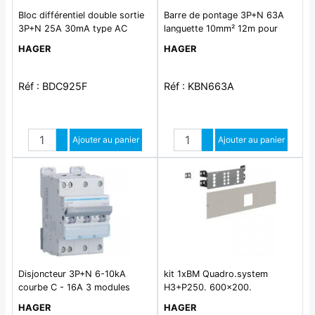
Bloc différentiel double sortie
Barre de pontage 3P+N 63A
3P+N 25A 30mA type AC
languette 10mm² 12m pour
disjoncteurs 1P+N 1 module
HAGER
HAGER
Réf : BDC925F
Réf : KBN663A
Quantité
Quantité
Augmenter quantité
Ajouter au panier
Augmenter quantité
Ajouter au panier
Diminuer quantité
Diminuer quantité
Disjoncteur 3P+N 6-10kA
kit 1xBM Quadro.system
courbe C - 16A 3 modules
H3+P250. 600x200.
horizontal. avec ou sans diff
HAGER
HAGER