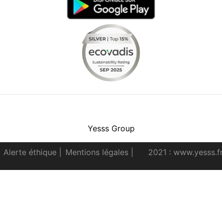
Facebook
Instagram
Youtube
LinkedIn
Yesss Group
Alerte éthique
|
Mentions légales
|
2021 : www.yesss.f