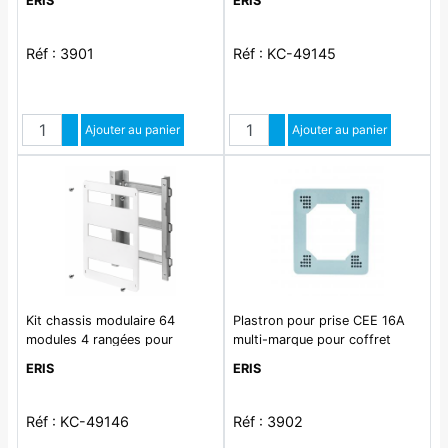
ERIS
ERIS
Réf : 3901
Réf : KC-49145
Quantité
Quantité
Augmenter quantité
Ajouter au panier
Augmenter quantité
Ajouter au panier
Diminuer quantité
Diminuer quantité
Kit chassis modulaire 64
Plastron pour prise CEE 16A
modules 4 rangées pour
multi-marque pour coffret
coffret 49146
équipable série 396
ERIS
ERIS
Réf : KC-49146
Réf : 3902