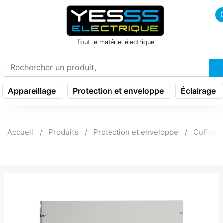
icon menu burger
Tout le matériel électrique
Appareillage
Protection et enveloppe
Éclairage
Accueil
Produits
Protection et enveloppe
Coffret t