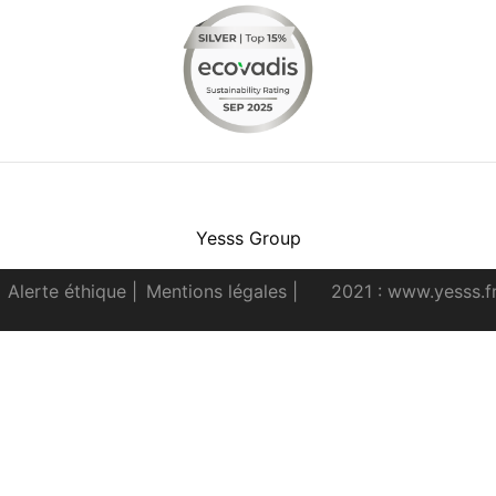
Facebook
Instagram
Youtube
LinkedIn
Yesss Group
Alerte éthique
|
Mentions légales
|
2021 : www.yesss.f