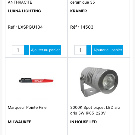
ANTHRACITE
ceramique 35
LUXNA LIGHTING
KRAMER
Réf : LXSPGU104
Réf : 14503
Quantité
Quantité
Augmenter quantité
Ajouter au panier
Augmenter quantité
Ajouter au panier
Diminuer quantité
Diminuer quantité
Marqueur Pointe Fine
3000K Spot piquet LED alu
gris 5W-IP65-220V
MILWAUKEE
IN HOUSE LED