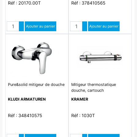
Réf : 20170.00T
Réf : 378410565
Quantité
Quantité
Augmenter quantité
Ajouter au panier
Augmenter quantité
Ajouter au panier
Diminuer quantité
Diminuer quantité
Pure&solid mitigeur de douche
Mitigeur thermostatique
douche, cartouch
KLUDI ARMATUREN
KRAMER
Réf : 348410575
Réf : 1030T
Quantité
Quantité