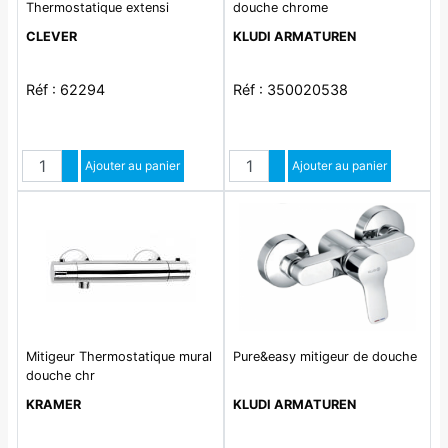
Thermostatique extensi
douche chrome
CLEVER
KLUDI ARMATUREN
Réf : 62294
Réf : 350020538
Quantité
Quantité
Augmenter quantité
Ajouter au panier
Augmenter quantité
Ajouter au panier
Diminuer quantité
Diminuer quantité
Mitigeur Thermostatique mural
Pure&easy mitigeur de douche
douche chr
KRAMER
KLUDI ARMATUREN