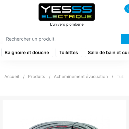
icon menu burger
L'univers plomberie
Baignoire et douche
Toilettes
Salle de bain et cu
Accueil
Produits
Acheminement évacuation
Tube 