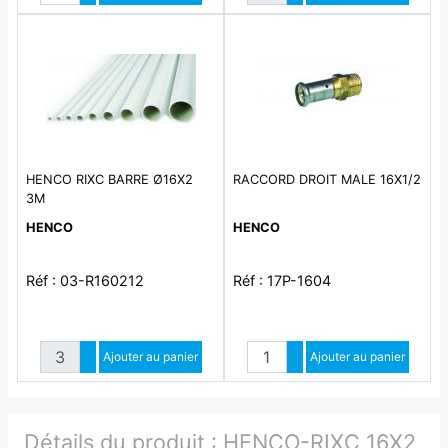
Diminuer quantité
Diminuer quantité
HENCO RIXC BARRE Ø16X2
RACCORD DROIT MALE 16X1/2
3M
HENCO
HENCO
Réf : 03-R160212
Réf : 17P-1604
Quantité
Quantité
Augmenter quantité
Ajouter au panier
Augmenter quantité
Ajouter au panier
Diminuer quantité
Diminuer quantité
Détails du produit :
HENCO-RIXC 16X2