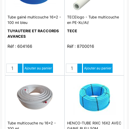
Tube gainé multicouche 16x2 -
TECElogo - Tube multicouche
100 ml bleu
en PE-Xc/Al/
TUYAUTERIE ET RACCORDS
TECE
AVANCES
Réf : 604166
Réf : 8700016
Quantité
Quantité
Augmenter quantité
Ajouter au panier
Augmenter quantité
Ajouter au panier
Diminuer quantité
Diminuer quantité
Tube multicouche nu 16x2 -
HENCO-TUBE RIXC 16X2 AVEC
100 ml
GAINE BLEU 50M