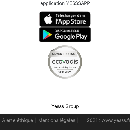
application YESSSAPP
Facebook
Instagram
Youtube
LinkedIn
Yesss Group
Alerte éthique
|
Mentions légales
|
2021 : www.yesss.f