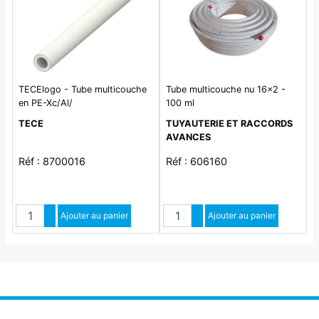
TECElogo - Tube multicouche
Tube multicouche nu 16x2 -
en PE-Xc/Al/
100 ml
TECE
TUYAUTERIE ET RACCORDS
AVANCES
Réf : 8700016
Réf : 606160
Quantité
Quantité
Augmenter quantité
Ajouter au panier
Augmenter quantité
Ajouter au panier
Diminuer quantité
Diminuer quantité