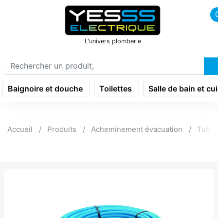
icon menu burger
L'univers plomberie
Baignoire et douche
Toilettes
Salle de bain et cu
Accueil
Produits
Acheminement évacuation
Tube 