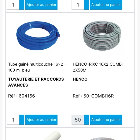
Quantité
Quantité
Augmenter quantité
Ajouter au panier
Augmenter quantité
Ajouter au panier
Diminuer quantité
Diminuer quantité
Tube gainé multicouche 16x2 -
HENCO-RIXC 16X2 COMBI
100 ml bleu
2X50M
TUYAUTERIE ET RACCORDS
HENCO
AVANCES
Réf : 604166
Réf : 50-COMBI16R
Quantité
Quantité
Augmenter quantité
Ajouter au panier
Augmenter quantité
Ajouter au panier
Diminuer quantité
Diminuer quantité