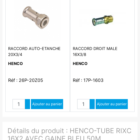
RACCORD AUTO-ETANCHE
RACCORD DROIT MALE
20X3/4
16X3/8
HENCO
HENCO
Réf : 26P-20Z05
Réf : 17P-1603
Quantité
Quantité
Augmenter quantité
Ajouter au panier
Augmenter quantité
Ajouter au panier
Diminuer quantité
Diminuer quantité
Détails du produit :
HENCO-TUBE RIXC
16X2 AVEC GAINE BLEU 50M