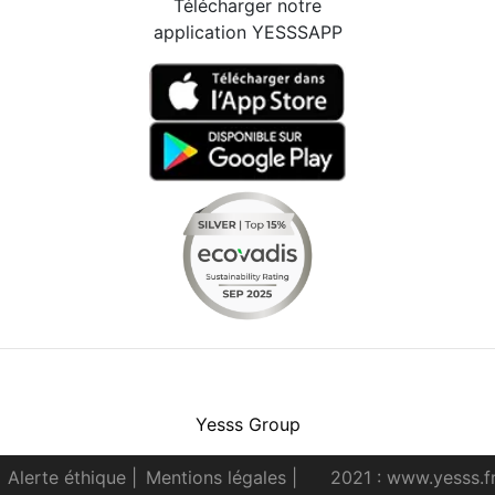
Télécharger notre
application YESSSAPP
Facebook
Instagram
Youtube
LinkedIn
Yesss Group
Alerte éthique
|
Mentions légales
|
2021 : www.yesss.f