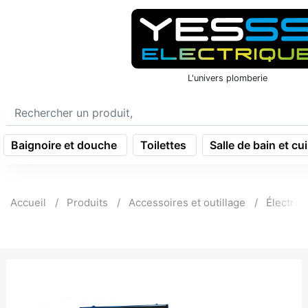
icon menu burger
L'univers plomberie
Baignoire et douche
Toilettes
Salle de bain et cu
Accueil
Produits
Accessoires et outillage
Électrop