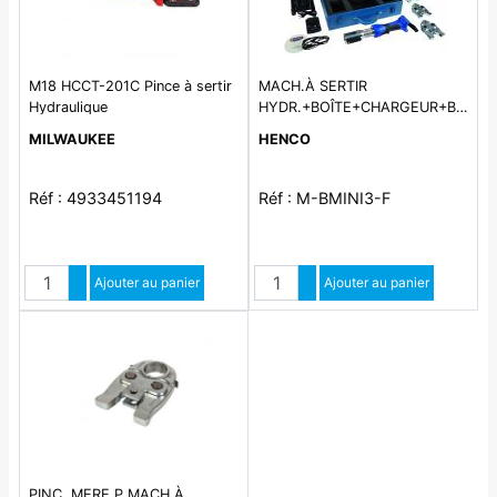
M18 HCCT-201C Pince à sertir
MACH.À SERTIR
Hydraulique
HYDR.+BOÎTE+CHARGEUR+BAT.18
TH 16-20-26
MILWAUKEE
HENCO
Réf : 4933451194
Réf : M-BMINI3-F
Quantité
Quantité
Augmenter quantité
Ajouter au panier
Augmenter quantité
Ajouter au panier
Diminuer quantité
Diminuer quantité
PINC. MERE P.MACH À