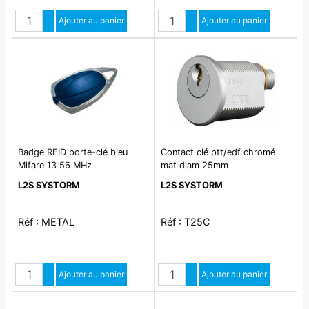
Quantité
Quantité
Augmenter quantité
Ajouter au panier
Augmenter quantité
Ajouter au panier
Diminuer quantité
Diminuer quantité
Badge RFID porte-clé bleu
Contact clé ptt/edf chromé
Mifare 13 56 MHz
mat diam 25mm
L2S SYSTORM
L2S SYSTORM
Réf : METAL
Réf : T25C
Quantité
Quantité
Augmenter quantité
Ajouter au panier
Augmenter quantité
Ajouter au panier
Diminuer quantité
Diminuer quantité