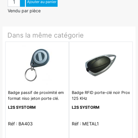
Augmenter quantité
Ajouter au panier
Diminuer quantité
Vendu par pièce
Dans la même catégorie
Badge passif de proximité em
Badge RFID porte-clé noir Prox
format niso jeton porte clé.
125 KHz
pour lecteur 125khz
L2S SYSTORM
L2S SYSTORM
Réf : BA403
Réf : METAL1