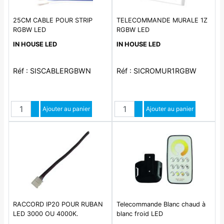
25CM CABLE POUR STRIP
TELECOMMANDE MURALE 1Z
RGBW LED
RGBW LED
IN HOUSE LED
IN HOUSE LED
Réf : SISCABLERGBWN
Réf : SICROMUR1RGBW
Quantité
Quantité
Augmenter quantité
Ajouter au panier
Augmenter quantité
Ajouter au panier
Diminuer quantité
Diminuer quantité
RACCORD IP20 POUR RUBAN
Telecommande Blanc chaud à
LED 3000 OU 4000K.
blanc froid LED
ACCESSOIRE STRIP LED