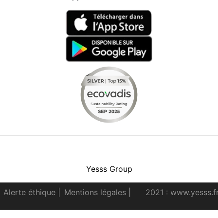
Facebook
Instagram
Youtube
LinkedIn
Yesss Group
Alerte éthique
|
Mentions légales
|
2021 : www.yesss.f