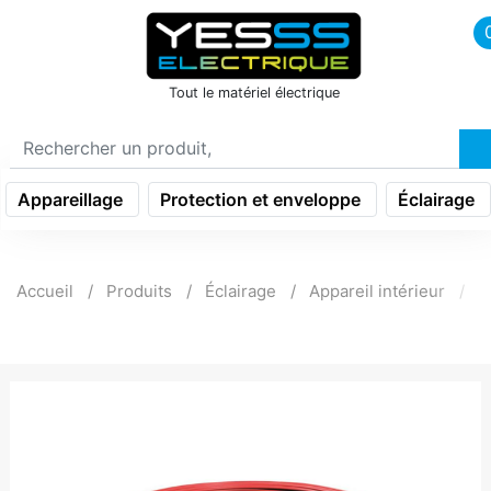
icon menu burger
Tout le matériel électrique
Appareillage
Protection et enveloppe
Éclairage
Accueil
Produits
Éclairage
Appareil intérieur
R