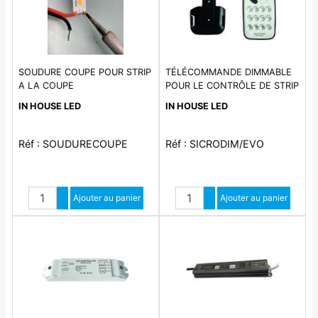
SOUDURE COUPE POUR STRIP
TÉLÉCOMMANDE DIMMABLE
A LA COUPE
POUR LE CONTRÔLE DE STRIP
LED COMPATIBLE AVEC LE
IN HOUSE LED
IN HOUSE LED
RECEPTEUR REFERENCE
SILCORGBDIMBCF-EVO.
RUBAN LED
Réf : SOUDURECOUPE
Réf : SICRODIM/EVO
Quantité
Quantité
Augmenter quantité
Ajouter au panier
Augmenter quantité
Ajouter au panier
Diminuer quantité
Diminuer quantité