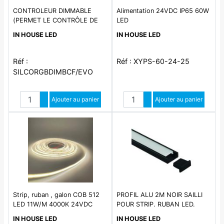
CONTROLEUR DIMMABLE
Alimentation 24VDC IP65 60W
(PERMET LE CONTRÔLE DE
LED
STRIP LED) COMPATIBLE AVEC
IN HOUSE LED
IN HOUSE LED
LES TELECOMMANDES
REFERENCES SICROBCF-EVO
ET SICRODIM-EVO. RUBAN
Réf :
Réf : XYPS-60-24-25
LED
SILCORGBDIMBCF/EVO
Quantité
Quantité
Augmenter quantité
Ajouter au panier
Augmenter quantité
Ajouter au panier
Diminuer quantité
Diminuer quantité
Strip, ruban , galon COB 512
PROFIL ALU 2M NOIR SAILLI
LED 11W/M 4000K 24VDC
POUR STRIP. RUBAN LED.
1100LM IP65 , A LA COUPE
ACCESSOIRE INTERIEUR ET
IN HOUSE LED
IN HOUSE LED
EXTERIEUR