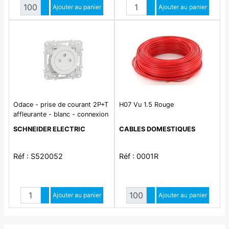
Quantité
Quantité
Augmenter quantité
Ajouter au panier
Augmenter quantité
Ajouter au panier
Diminuer quantité
Diminuer quantité
Odace - prise de courant 2P+T
H07 Vu 1.5 Rouge
affleurante - blanc - connexion
rapide
SCHNEIDER ELECTRIC
CABLES DOMESTIQUES
Réf : S520052
Réf : 0001R
Quantité
Quantité
Augmenter quantité
Ajouter au panier
Augmenter quantité
Ajouter au panier
Diminuer quantité
Diminuer quantité