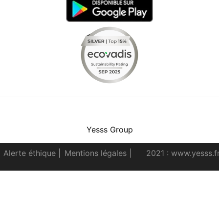
Facebook
Instagram
Youtube
LinkedIn
Yesss Group
Alerte éthique
|
Mentions légales
|
2021 : www.yesss.f