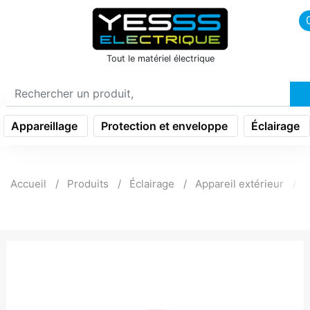
icon menu burger
Tout le matériel électrique
Appareillage
Protection et enveloppe
Éclairage
Accueil
Produits
Éclairage
Appareil extérieur
H