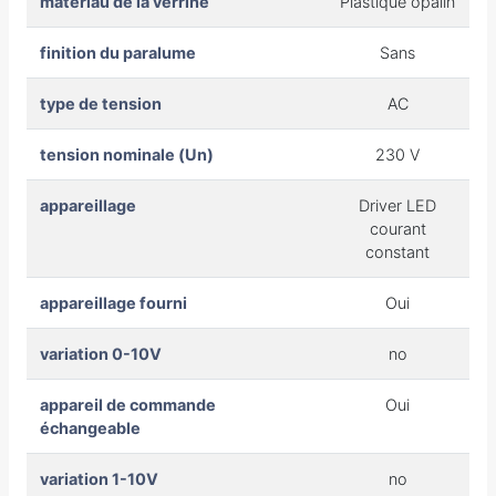
matériau de la verrine
Plastique opalin
finition du paralume
Sans
type de tension
AC
tension nominale (Un)
230 V
appareillage
Driver LED
courant
constant
appareillage fourni
Oui
variation 0-10V
no
appareil de commande
Oui
échangeable
variation 1-10V
no