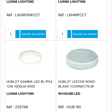
LUXNA LIGHTING
LUXNA LIGHTING
Réf : LXHIR16WCCT
Réf : LXHMPCCT
Quantité
Quantité
Augmenter quantité
Ajouter au panier
Augmenter quantité
Ajouter au panier
Diminuer quantité
Diminuer quantité
HUBLOT GAMMA LED BL IP54
HUBLOT LED12W ROND-
12W 1000LM 4000
BLANC (CONNECTEUR
AUTOMATIQUE) IP54. IK08
LUXNA LIGHTING
IN HOUSE LED
Réf : 226748
Réf : HUB-RD