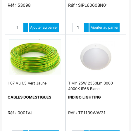
Réf : 53098
Réf : SIPL6060BN01
Quantité
Quantité
Augmenter quantité
Ajouter au panier
Augmenter quantité
Ajouter au panier
Diminuer quantité
Diminuer quantité
H07 Vu 1.5 Vert Jaune
TIMY 25W 2350Lm 3000-
4000K IP66 Blanc
CABLES DOMESTIQUES
INDIGO LIGHTING
Réf : 0001VJ
Réf : TP1139WW31