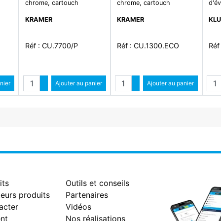
chrome, cartouch
chrome, cartouch
d'év
KRAMER
KRAMER
KLU
Réf : CU.7700/P
Réf : CU.1300.ECO
Réf
Quantité
Quantité
Qua
ntité
nier
Augmenter quantité
Ajouter au panier
Augmenter quantité
Ajouter au panier
antité
Diminuer quantité
Diminuer quantité
its
Outils et conseils
eurs produits
Partenaires
acter
Vidéos
nt
Nos réalisations