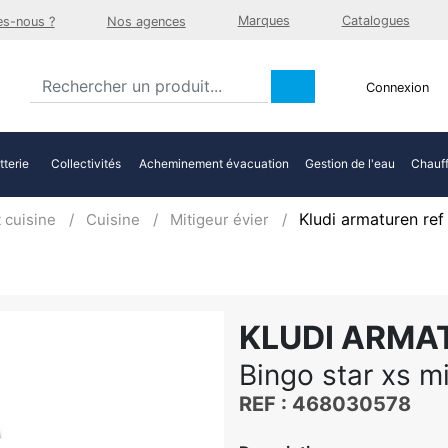
Marques
Catalogues
s-nous ?
Nos agences
Connexion
tterie
Collectivités
Acheminement évacuation
Gestion de l'eau
Chauff
Kludi armaturen re
 cuisine
Cuisine
Mitigeur évier
KLUDI ARMA
Bingo star xs m
REF : 468030578