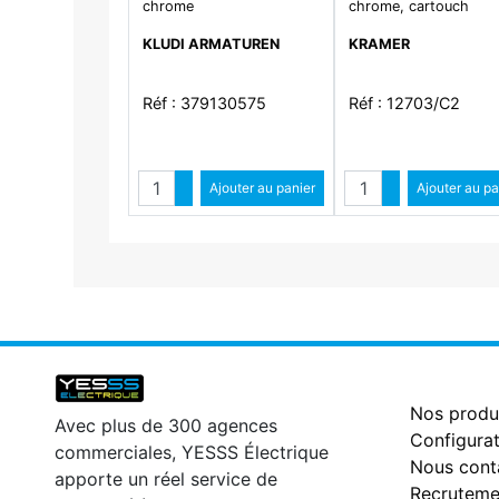
chrome
chrome, cartouch
KLUDI ARMATUREN
KRAMER
Réf : 379130575
Réf : 12703/C2
Quantité
Quantité
Augmenter quantité
Ajouter au panier
Augmenter qua
Ajouter au pa
Diminuer quantité
Diminuer qu
Nos produ
Avec plus de 300 agences
Configurat
commerciales, YESSS Électrique
Nous cont
apporte un réel service de
Recruteme