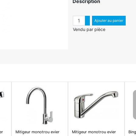
Description
Quantité
Augmenter quantité
Ajouter au panier
Diminuer quantité
Vendu par pièce
er
Mitigeur monotrou evier
Mitigeur monotrou evier
Bing