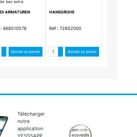
ier bec extra
DI ARMATUREN
HANSGROHE
 : 468510578
Réf : 72802000
ntité
Quantité
Augmenter quantité
Ajouter au panier
Augmenter quantité
Ajouter au panier
Diminuer quantité
Diminuer quantité
Télécharger
notre
application
YESSSAPP