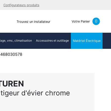
Facebook
Youtube
LinkedIn
Instagra
Configurateurs produits
0
Votre Panier
Trouvez un installateur
age, vmc, climatisation
Accessoires et outillage
Matériel Électrique
f 468030578
TUREN
itigeur d'évier chrome