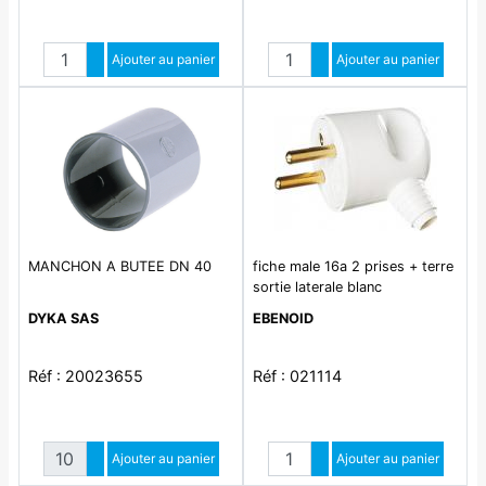
Quantité
Quantité
Augmenter quantité
Ajouter au panier
Augmenter quantité
Ajouter au panier
Diminuer quantité
Diminuer quantité
MANCHON A BUTEE DN 40
fiche male 16a 2 prises + terre
sortie laterale blanc
DYKA SAS
EBENOID
Réf : 20023655
Réf : 021114
Quantité
Quantité
Augmenter quantité
Ajouter au panier
Augmenter quantité
Ajouter au panier
Diminuer quantité
Diminuer quantité