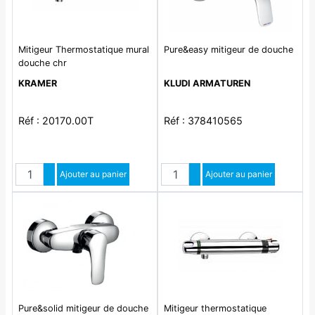
Mitigeur Thermostatique mural
Pure&easy mitigeur de douche
douche chr
KRAMER
KLUDI ARMATUREN
Réf : 20170.00T
Réf : 378410565
Quantité
Quantité
Augmenter quantité
Ajouter au panier
Augmenter quantité
Ajouter au panier
Diminuer quantité
Diminuer quantité
Pure&solid mitigeur de douche
Mitigeur thermostatique