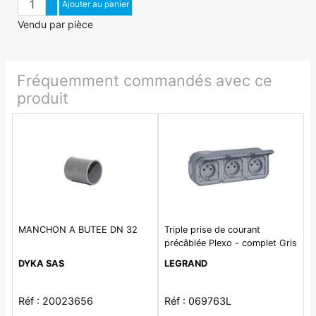
Augmenter quantité
Ajouter au panier
Diminuer quantité
Vendu par pièce
Fréquemment commandés avec ce
produit
MANCHON A BUTEE DN 32
Triple prise de courant
précâblée Plexo - complet Gris
DYKA SAS
LEGRAND
Réf : 20023656
Réf : 069763L