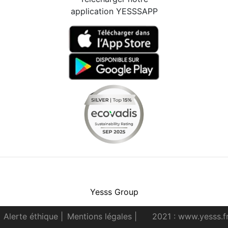
application YESSSAPP
Facebook
Instagram
Youtube
LinkedIn
Yesss Group
Alerte éthique
|
Mentions légales
|
2021 : www.yesss.f