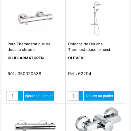
Pure Thermostatique de
Colonne de Douche
douche chrome
Thermostatique extensi
KLUDI ARMATUREN
CLEVER
Réf : 350020538
Réf : 62294
Quantité
Quantité
Augmenter quantité
Ajouter au panier
Augmenter quantité
Ajouter au panier
Diminuer quantité
Diminuer quantité