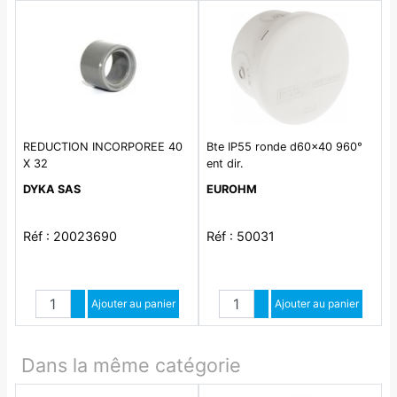
REDUCTION INCORPOREE 40
Bte IP55 ronde d60x40 960°
X 32
ent dir.
DYKA SAS
EUROHM
Réf : 20023690
Réf : 50031
Quantité
Quantité
Augmenter quantité
Ajouter au panier
Augmenter quantité
Ajouter au panier
Diminuer quantité
Diminuer quantité
Dans la même catégorie