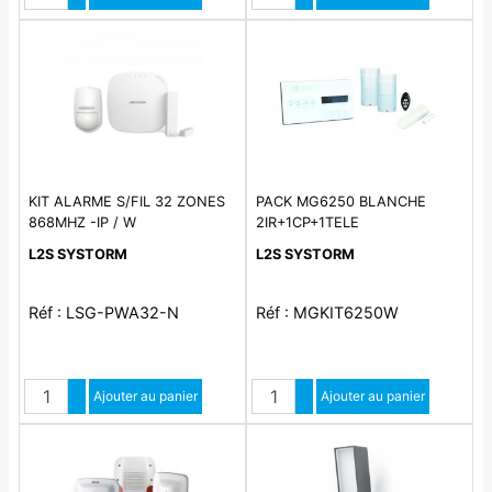
KIT ALARME S/FIL 32 ZONES
PACK MG6250 BLANCHE
868MHZ -IP / W
2IR+1CP+1TELE
L2S SYSTORM
L2S SYSTORM
Réf : LSG-PWA32-N
Réf : MGKIT6250W
Quantité
Quantité
Augmenter quantité
Ajouter au panier
Augmenter quantité
Ajouter au panier
Diminuer quantité
Diminuer quantité