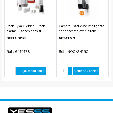
Pack Tyxal+ Vidéo | Pack
Caméra Extérieure Intelligente
alarme 8 zones sans fil
et connectée avec sirène
connecté avec transmetteur
Netatmo
DELTA DORE
NETATMO
GSM
Réf : 6410178
Réf : NOC-S-PRO
Quantité
Quantité
Augmenter quantité
Ajouter au panier
Augmenter quantité
Ajouter au panier
Diminuer quantité
Diminuer quantité