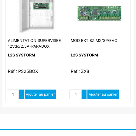
ALIMENTATION SUPERVISEE
MOD EXT 8Z MX/SP/EVO
12Vdc/2.5A-PARADOX
EVO.SP.MG
L2S SYSTORM
L2S SYSTORM
Réf : PS25BOX
Réf : ZX8
Quantité
Quantité
Augmenter quantité
Ajouter au panier
Augmenter quantité
Ajouter au panier
Diminuer quantité
Diminuer quantité