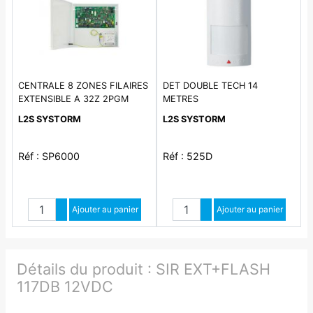
CENTRALE 8 ZONES FILAIRES
DET DOUBLE TECH 14
EXTENSIBLE A 32Z 2PGM
METRES
(prévoir une batterie 7AH ou
L2S SYSTORM
L2S SYSTORM
17A
Réf : SP6000
Réf : 525D
Quantité
Quantité
Augmenter quantité
Ajouter au panier
Augmenter quantité
Ajouter au panier
Diminuer quantité
Diminuer quantité
Détails du produit :
SIR EXT+FLASH
117DB 12VDC