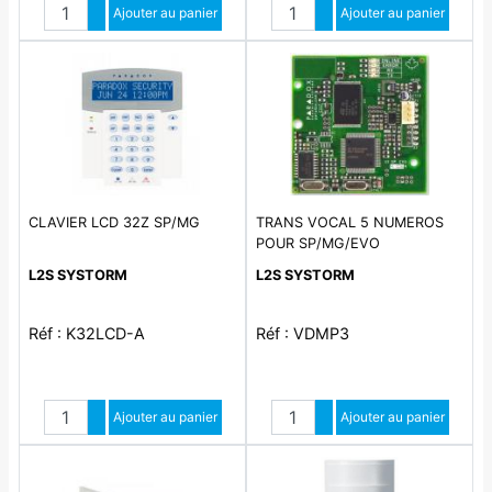
Quantité
Quantité
Augmenter quantité
Ajouter au panier
Augmenter quantité
Ajouter au panier
Diminuer quantité
Diminuer quantité
CLAVIER LCD 32Z SP/MG
TRANS VOCAL 5 NUMEROS
POUR SP/MG/EVO
L2S SYSTORM
L2S SYSTORM
Réf : K32LCD-A
Réf : VDMP3
Quantité
Quantité
Augmenter quantité
Ajouter au panier
Augmenter quantité
Ajouter au panier
Diminuer quantité
Diminuer quantité