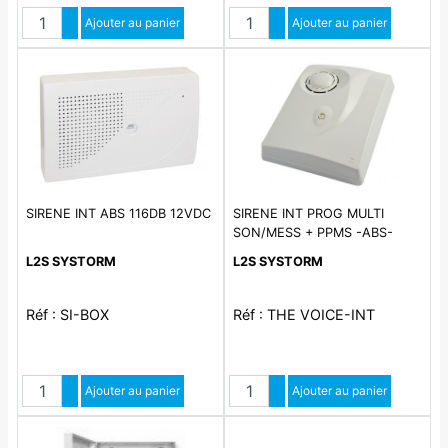
Quantité
Quantité
Augmenter quantité
Ajouter au panier
Augmenter quantité
Ajouter au panier
Diminuer quantité
Diminuer quantité
SIRENE INT ABS 116DB 12VDC
SIRENE INT PROG MULTI
SON/MESS + PPMS -ABS-
12VDC-OPTION BAT 12V 2AH
L2S SYSTORM
L2S SYSTORM
Réf : SI-BOX
Réf : THE VOICE-INT
Quantité
Quantité
Augmenter quantité
Ajouter au panier
Augmenter quantité
Ajouter au panier
Diminuer quantité
Diminuer quantité