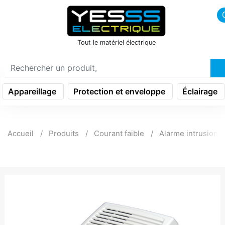
icon menu burger
Tout le matériel électrique
Appareillage
Protection et enveloppe
Éclairage
Accueil
Produits
Courant faible
Alarme intrusion