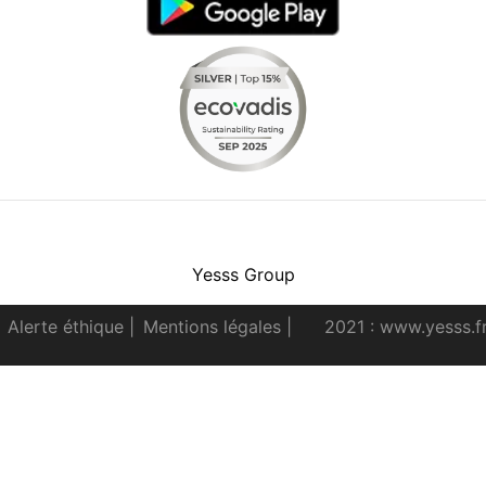
Facebook
Instagram
Youtube
LinkedIn
Yesss Group
Alerte éthique
|
Mentions légales
|
2021 : www.yesss.f