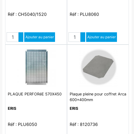
Réf : CH5040/1520
Réf : PLU8060
Quantité
Quantité
Augmenter quantité
Ajouter au panier
Augmenter quantité
Ajouter au panier
Diminuer quantité
Diminuer quantité
PLAQUE PERFORéE 570X450
Plaque pleine pour coffret Arca
600x400mm
ERIS
ERIS
Réf : PLU6050
Réf : 8120736