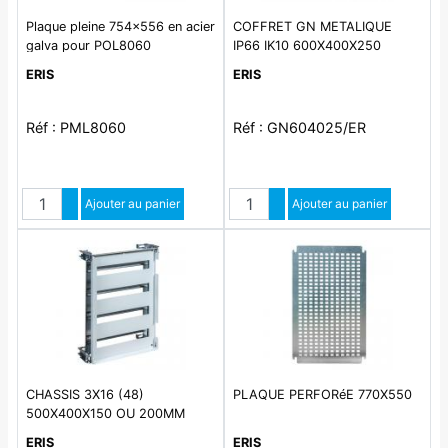
Plaque pleine 754x556 en acier
COFFRET GN METALIQUE
galva pour POL8060
IP66 IK10 600X400X250
ERIS
ERIS
Réf : PML8060
Réf : GN604025/ER
Quantité
Quantité
Augmenter quantité
Ajouter au panier
Augmenter quantité
Ajouter au panier
Diminuer quantité
Diminuer quantité
CHASSIS 3X16 (48)
PLAQUE PERFORéE 770X550
500X400X150 OU 200MM
ERIS
ERIS