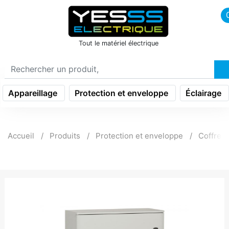
icon menu burger
Tout le matériel électrique
Appareillage
Protection et enveloppe
Éclairage
Accueil
Produits
Protection et enveloppe
Coffret t