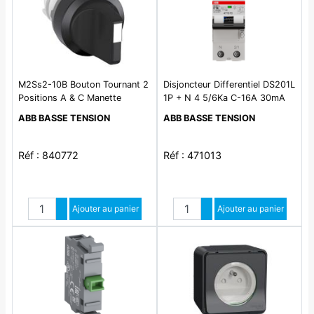
M2Ss2-10B Bouton Tournant 2
Disjoncteur Differentiel DS201L
Positions A & C Manette
1P + N 4 5/6Ka C-16A 30mA
courte
Ac
ABB BASSE TENSION
ABB BASSE TENSION
Réf : 840772
Réf : 471013
Quantité
Quantité
Augmenter quantité
Ajouter au panier
Augmenter quantité
Ajouter au panier
Diminuer quantité
Diminuer quantité