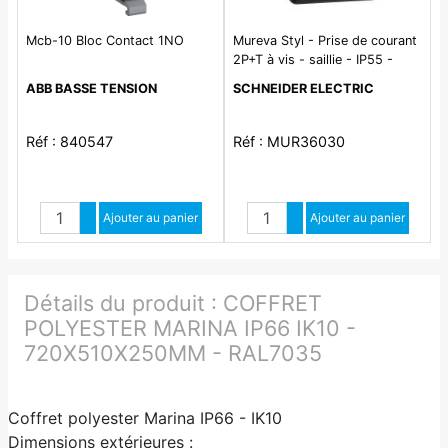
Mcb-10 Bloc Contact 1NO
Mureva Styl - Prise de courant
2P+T à vis - saillie - IP55 -
IK08 - gris
ABB BASSE TENSION
SCHNEIDER ELECTRIC
Réf : 840547
Réf : MUR36030
Quantité
Quantité
Augmenter quantité
Ajouter au panier
Augmenter quantité
Ajouter au panier
Diminuer quantité
Diminuer quantité
Détails du produit :
COFFRET
POLYESTER MARINA IP66 IK10 -
720X510X250MM - RAL7035
Coffret polyester Marina IP66 - IK10
Dimensions extérieures :