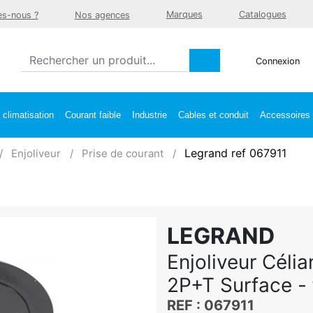
Marques
Catalogues
s-nous ?
Nos agences
Connexion
climatisation
Courant faible
Industrie
Cables et conduit
Accessoires e
Legrand ref 067911
Enjoliveur
Prise de courant
LEGRAND
Enjoliveur Céli
2P+T Surface - f
REF : 067911