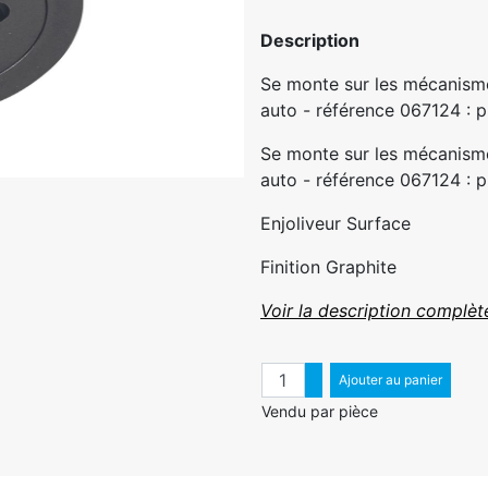
Description
Se monte sur les mécanisme
auto - référence 067124 : pr
Se monte sur les mécanisme
auto - référence 067124 : pr
Enjoliveur Surface
Finition Graphite
Voir la description complèt
Quantité
Augmenter quantité
Ajouter au panier
Diminuer quantité
Vendu par pièce