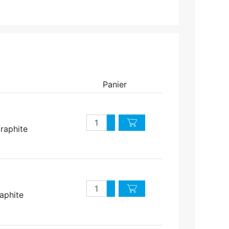
Panier
Quantité
Augmenter quantité
graphite
Diminuer quantité
Quantité
Augmenter quantité
raphite
Diminuer quantité