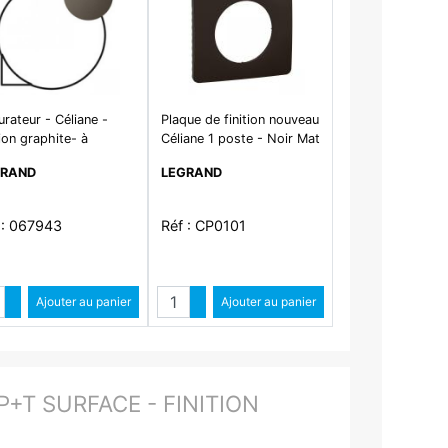
rateur - Céliane -
Plaque de finition nouveau
tion graphite- à
Céliane 1 poste - Noir Mat
iper
GRAND
LEGRAND
 : 067943
Réf : CP0101
Quantité
Quantité
Augmenter quantité
Ajouter au panier
Augmenter quantité
Ajouter au panier
Diminuer quantité
Diminuer quantité
+T SURFACE - FINITION