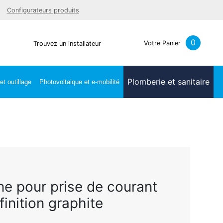
Facebook
Youtube
LinkedIn
Instagra
Configurateurs produits
0
Votre Panier
Trouvez un installateur
Plomberie et sanitaire
t outillage
Photovoltaique et e-mobilité
ane pour prise de courant
inition graphite