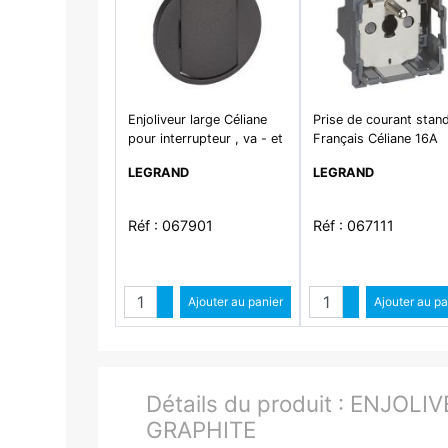
Enjoliveur large Céliane
Prise de courant stan
pour interrupteur , va - et
Français Céliane 16A
- vient ou poussoir Soft -
250V 2P+T bornes
LEGRAND
LEGRAND
finition graphite
automatiques
Réf : 067901
Réf : 067111
Quantité
Quantit
Augmenter quantité
Ajouter au panier
Augmenter qua
Ajouter au pa
Diminuer quantité
Diminuer quant
Détails du produit :
ENJOLIV
GRAPHITE