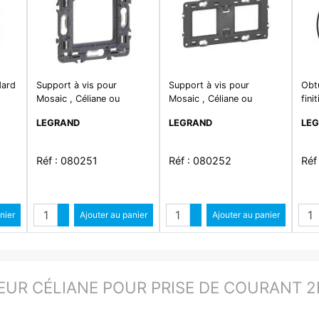
dard
Support à vis pour
Support à vis pour
Obtu
Mosaic , Céliane ou
Mosaic , Céliane ou
fini
Soliroc pour 1 poste ou -
Soliroc pour 2 postes ou
équ
LEGRAND
LEGRAND
LE
2 modules
4 à 5 modules
Réf : 080251
Réf : 080252
Réf
é
Quantité
Quantité
ntité
nier
Augmenter quantité
Ajouter au panier
Augmenter quantité
Ajouter au panier
ité
Diminuer quantité
Diminuer quantité
EUR CÉLIANE POUR PRISE DE COURANT 2P