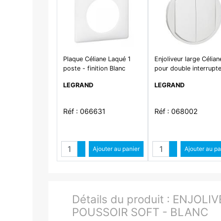
Plaque Céliane Laqué 1
Enjoliveur large Célian
poste - finition Blanc
pour double interrupte
va - et - vient ou pou
LEGRAND
LEGRAND
- Blanc
Réf : 066631
Réf : 068002
Quantité
Quantit
Augmenter quantité
Ajouter au panier
Augmenter qua
Ajouter au pa
Diminuer quantité
Diminuer quant
Détails du produit :
ENJOLIV
POUSSOIR SOFT - BLANC