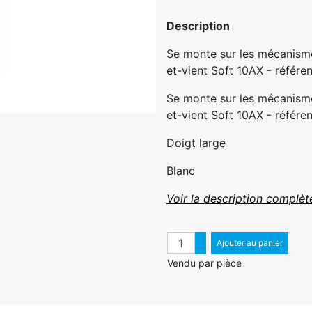
Description
Se monte sur les mécanismes
et-vient Soft 10AX - référen
Se monte sur les mécanismes
et-vient Soft 10AX - référen
Doigt large
Blanc
Voir la description complèt
Quantité
Augmenter quantité
Ajouter au panier
Diminuer quantité
Vendu par pièce