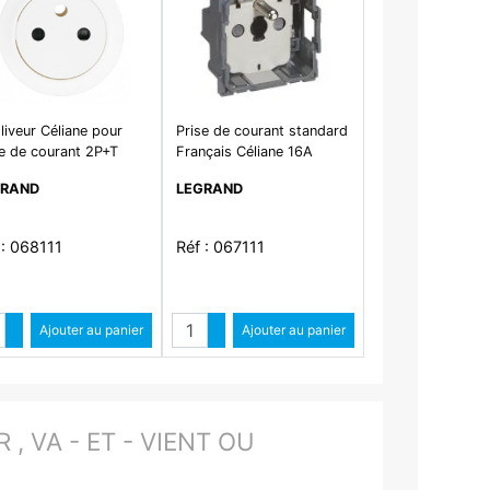
liveur Céliane pour
Prise de courant standard
se de courant 2P+T
Français Céliane 16A
ace - Blanc
250V 2P+T bornes
GRAND
LEGRAND
automatiques
 : 068111
Réf : 067111
Quantité
Quantité
Augmenter quantité
Ajouter au panier
Augmenter quantité
Ajouter au panier
Diminuer quantité
Diminuer quantité
 VA - ET - VIENT OU