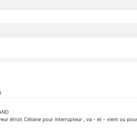
é
AND
veur étroit Céliane pour interrupteur , va - et - vient ou pou