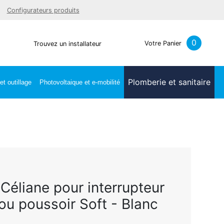
Facebook
Youtube
LinkedIn
Instagra
Configurateurs produits
0
Votre Panier
Trouvez un installateur
Plomberie et sanitaire
t outillage
Photovoltaique et e-mobilité
 Céliane pour interrupteur
t ou poussoir Soft - Blanc