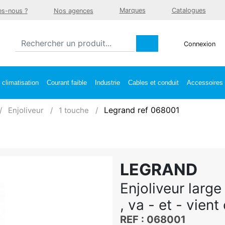
Marques
Catalogues
s-nous ?
Nos agences
Connexion
climatisation
Courant faible
Industrie
Cables et conduit
Accessoires e
Legrand ref 068001
Enjoliveur
1 touche
LEGRAND
Enjoliveur large
, va - et - vien
REF : 068001