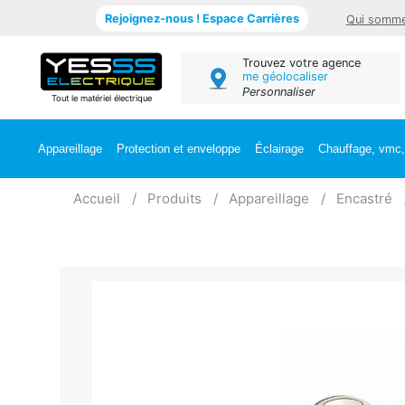
Rejoignez-nous ! Espace Carrières
Qui somme
Trouvez votre agence
me géolocaliser
Personnaliser
Tout le matériel électrique
Appareillage
Protection et enveloppe
Éclairage
Chauffage, vmc, 
Accueil
Produits
Appareillage
Encastré