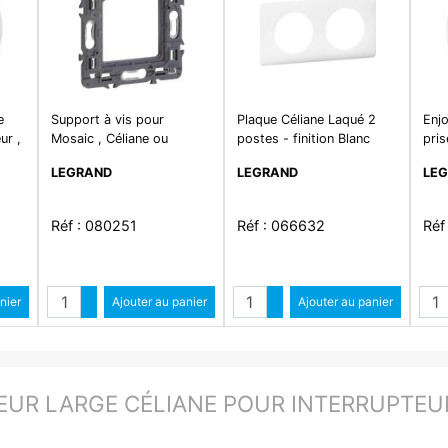
e
Support à vis pour
Plaque Céliane Laqué 2
Enjo
ur ,
Mosaic , Céliane ou
postes - finition Blanc
pri
ssoir
Soliroc pour 1 poste ou -
Surf
LEGRAND
LEGRAND
LE
2 modules
Réf : 080251
Réf : 066632
Réf
é
Quantité
Quantité
ntité
nier
Augmenter quantité
Ajouter au panier
Augmenter quantité
Ajouter au panier
ité
Diminuer quantité
Diminuer quantité
EUR LARGE CÉLIANE POUR INTERRUPTEUR ,