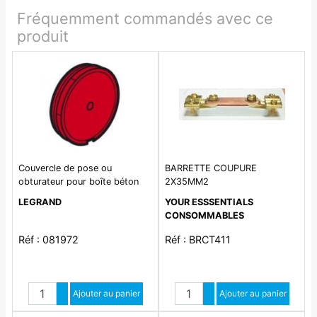
Fréquemment commandés avec ce
produit
Couvercle de pose ou
BARRETTE COUPURE
obturateur pour boîte béton
2X35MM2
Batibox références 081940 ou
LEGRAND
YOUR ESSSENTIALS
081941
CONSOMMABLES
Réf : 081972
Réf : BRCT411
Quantité
Quantité
Augmenter quantité
Ajouter au panier
Augmenter quantité
Ajouter au panier
Diminuer quantité
Diminuer quantité