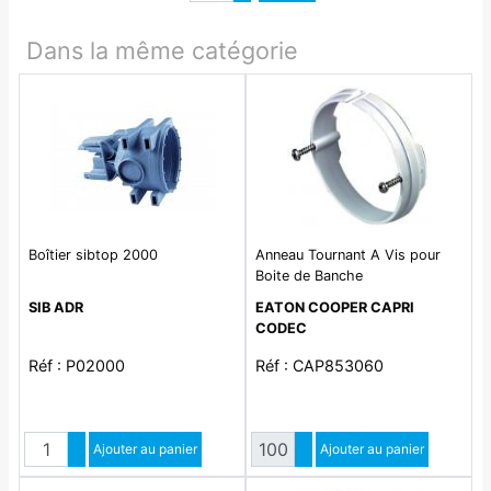
Diminuer quantité
Dans la même catégorie
Boîtier sibtop 2000
Anneau Tournant A Vis pour
Boite de Banche
SIB ADR
EATON COOPER CAPRI
CODEC
Réf : P02000
Réf : CAP853060
Quantité
Quantité
Augmenter quantité
Ajouter au panier
Augmenter quantité
Ajouter au panier
Diminuer quantité
Diminuer quantité