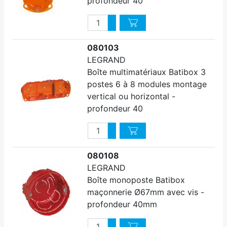
profondeur 40
Quantité
Augmenter quantité
Diminuer quantité
080103
LEGRAND
Boîte multimatériaux Batibox 3
postes 6 à 8 modules montage
vertical ou horizontal -
profondeur 40
Quantité
Augmenter quantité
Diminuer quantité
080108
LEGRAND
Boîte monoposte Batibox
maçonnerie Ø67mm avec vis -
profondeur 40mm
Quantité
Augmenter quantité