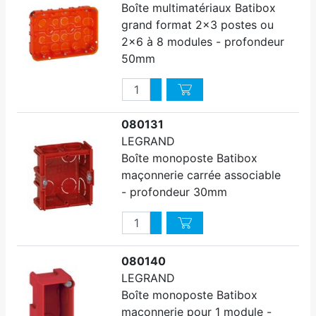
Boîte multimatériaux Batibox
grand format 2x3 postes ou
2x6 à 8 modules - profondeur
50mm
Quantité
Augmenter quantité
Diminuer quantité
080131
LEGRAND
Boîte monoposte Batibox
maçonnerie carrée associable
- profondeur 30mm
Quantité
Augmenter quantité
Diminuer quantité
080140
LEGRAND
Boîte monoposte Batibox
maçonnerie pour 1 module -