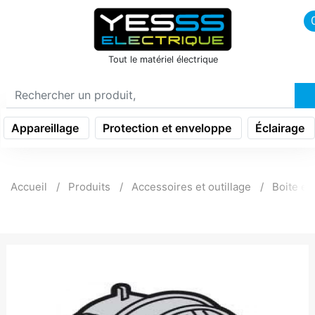
icon menu burger
Tout le matériel électrique
Appareillage
Protection et enveloppe
Éclairage
Accueil
Produits
Accessoires et outillage
Boite en