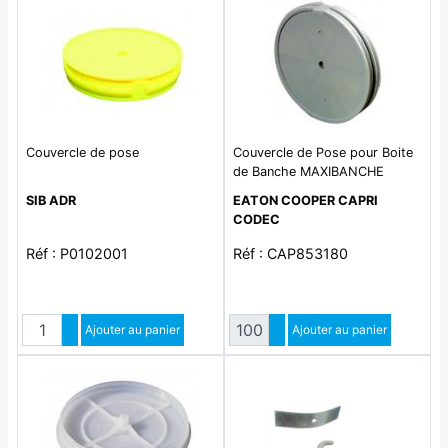
Couvercle de pose
Couvercle de Pose pour Boite
de Banche MAXIBANCHE
SIB ADR
EATON COOPER CAPRI
CODEC
Réf : P0102001
Réf : CAP853180
Quantité
Quantité
Augmenter quantité
Ajouter au panier
Augmenter quantité
Ajouter au panier
Diminuer quantité
Diminuer quantité