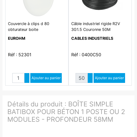
Couvercle à clips d 80
Câble industriel rigide R2V
obturateur boite
3G1.5 Couronne 50M
EUROHM
CABLES INDUSTRIELS
Réf : 52301
Réf : 0400C50
Quantité
Quantité
Augmenter quantité
Ajouter au panier
Augmenter quantité
Ajouter au panier
Diminuer quantité
Diminuer quantité
Détails du produit :
BOÎTE SIMPLE
BATIBOX POUR BÉTON 1 POSTE OU 2
MODULES - PROFONDEUR 58MM