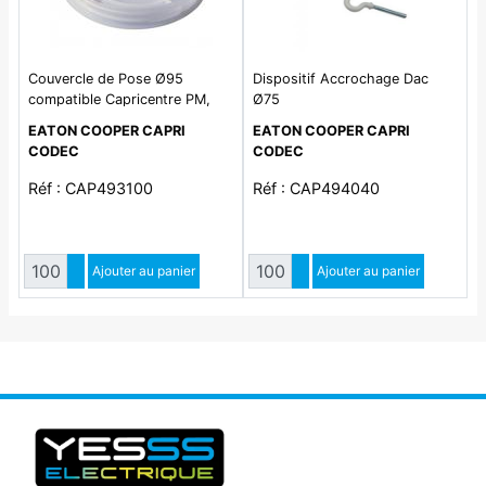
Couvercle de Pose Ø95
Dispositif Accrochage Dac
compatible Capricentre PM,
Ø75
GM, GPCR-P et Octopus L
EATON COOPER CAPRI
EATON COOPER CAPRI
CODEC
CODEC
Réf : CAP493100
Réf : CAP494040
Quantité
Quantité
Augmenter quantité
Ajouter au panier
Augmenter quantité
Ajouter au panier
Diminuer quantité
Diminuer quantité