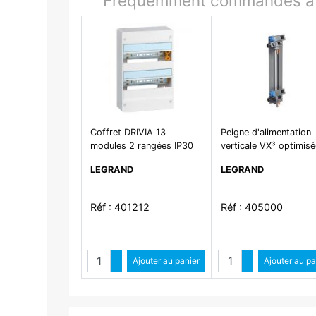
Fréquemment commandés av
Coffret DRIVIA 13
Peigne d'alimentation
modules 2 rangées IP30
verticale VX³ optimis
IK05 - Blanc RAL9003
monophasée - pour
LEGRAND
LEGRAND
coffret 2 rangées ent
125mm
Réf : 401212
Réf : 405000
Quantité
Quantit
Augmenter quantité
Ajouter au panier
Augmenter qua
Ajouter au pa
Diminuer quantité
Diminuer quant