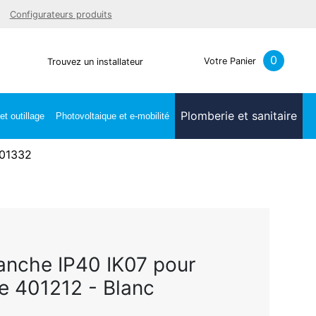
Facebook
Youtube
LinkedIn
Instagra
Configurateurs produits
0
Votre Panier
Trouvez un installateur
Plomberie et sanitaire
t outillage
Photovoltaique et e-mobilité
401332
anche IP40 IK07 pour
ce 401212 - Blanc