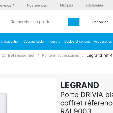
Marques
Catalogues
s-nous ?
Nos agences
Connexion
climatisation
Courant faible
Industrie
Cables et conduit
Accessoires e
Legrand ref 
Coffret résidentiel
Porte et accessoires
LEGRAND
Porte DRIVIA bl
coffret réferen
RAL9003