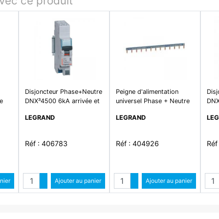
ec ce produit
Disjoncteur Phase+Neutre
Peigne d'alimentation
Dis
ée
DNX³4500 6kA arrivée et
universel Phase + Neutre
DNX
sortie borne automatique
HX³ horizontale 1P -
sor
LEGRAND
LEGRAND
LE
raxe
- 1P+N 230V~ 16A courbe
longueur 13 modules
- 1
C - 1 module
cou
Réf : 406783
Réf : 404926
Réf
é
Quantité
Quantité
ntité
nier
Augmenter quantité
Ajouter au panier
Augmenter quantité
Ajouter au panier
ité
Diminuer quantité
Diminuer quantité