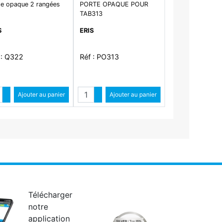
te opaque 2 rangées
PORTE OPAQUE POUR
TAB313
S
ERIS
 : Q322
Réf : PO313
ntité
Quantité
Augmenter quantité
Ajouter au panier
Augmenter quantité
Ajouter au panier
Diminuer quantité
Diminuer quantité
Télécharger
notre
application