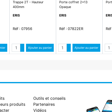
Trappe 2T - Hauteur
Porte coffret 2x13
Por
400mm
Opaque
ERIS
ERIS
ERI
Réf : 07956
Réf : 07822ER
Réf
Quantité
Quantité
Qua
ntité
nier
Augmenter quantité
Ajouter au panier
Augmenter quantité
Ajouter au panier
antité
Diminuer quantité
Diminuer quantité
its
Outils et conseils
eurs produits
Partenaires
acter
Vidéos