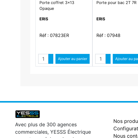
Porte coffret 3x13
Porte pour bac 2T 7R
Opaque
ERIS
ERIS
Réf : 07823ER
Réf : 07948
Quantité
Quantité
Augmenter quantité
Ajouter au panier
Augmenter qua
Ajouter au pa
Diminuer quantité
Diminuer qu
Nos produ
Avec plus de 300 agences
Configurat
commerciales, YESSS Électrique
Nous cont