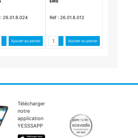
S
ERIS
 : 26.01.8.024
Réf : 26.01.8.012
ntité
Quantité
Augmenter quantité
Ajouter au panier
Augmenter quantité
Ajouter au panier
Diminuer quantité
Diminuer quantité
Télécharger
notre
application
YESSSAPP