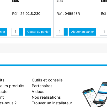
ERIS
ERIS
ERI
Réf : 26.02.8.230
Réf : 04554ER
Réf
Quantité
Quantité
Qua
ntité
nier
Augmenter quantité
Ajouter au panier
Augmenter quantité
Ajouter au panier
antité
Diminuer quantité
Diminuer quantité
its
Outils et conseils
eurs produits
Partenaires
acter
Vidéos
nt
Nos réalisations
s-nous ?
Trouver un installateur