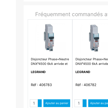
Fréquemment commandés av
Disjoncteur Phase+Neutre
Disjoncteur Phase+Ne
DNX³4500 6kA arrivée et
DNX³4500 6kA arrivée
sortie borne automatique
sortie borne automati
LEGRAND
LEGRAND
- 1P+N 230V~ 16A courbe
- 1P+N 230V~ 10A co
C - 1 module
C - 1 module
Réf : 406783
Réf : 406782
Quantité
Quantit
Augmenter quantité
Ajouter au panier
Augmenter qua
Ajouter au pa
Diminuer quantité
Diminuer quant