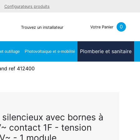
Facebook
Youtube
LinkedIn
Instagra
Configurateurs produits
0
Votre Panier
Trouvez un installateur
Plomberie et sanitaire
t outillage
Photovoltaique et e-mobilité
and ref 412400
 silencieux avec bornes à
~ contact 1F - tension
~ - 1 module