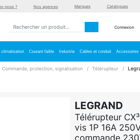
Marques
Catalogues
s-nous ?
Nos agences
Connexion
climatisation
Courant faible
Industrie
Cables et conduit
Accessoires e
Legr
Commande, protection, signalisation
Télérupteur
LEGRAND
Télérupteur CX³
vis 1P 16A 250V
commande 230V