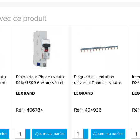
ec ce produit
utre
Disjoncteur Phase+Neutre
Peigne d'alimentation
Inte
 et
DNX³4500 6kA arrivée et
universel Phase + Neutre
DX³ 
que
sortie borne automatique
HX³ horizontale 1P -
et d
LEGRAND
LEGRAND
LE
urbe
- 1P+N 230V~ 20A
longueur 13 modules
aut
courbe C - 1 module
63A
mod
Réf : 406784
Réf : 404926
Réf
é
Quantité
Quantité
ntité
nier
Augmenter quantité
Ajouter au panier
Augmenter quantité
Ajouter au panier
ité
Diminuer quantité
Diminuer quantité