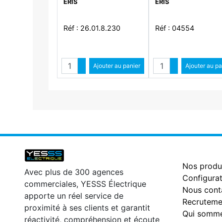
ERIS
ERIS
Réf : 26.01.8.230
Réf : 04554
Quantité
Quantité
Augmenter quantité
Ajouter au panier
Augmenter qua
Ajouter au pa
Diminuer quantité
Diminuer qu
Nos produ
Avec plus de 300 agences
Configurat
commerciales, YESSS Électrique
Nous cont
apporte un réel service de
Recruteme
proximité à ses clients et garantit
Qui somme
réactivité, compréhension et écoute