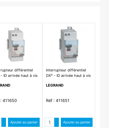
rrupteur différentiel
Interrupteur différentiel
- ID arrivée haut à vis
DX³ - ID arrivée haut à vis
épart haut
et départ haut
GRAND
LEGRAND
omatique - 2P 230V~
automatique - 2P 230V~
 typeAC 30mA - 2
63A typeA 30mA - 2
ules
modules
 : 411650
Réf : 411651
Quantité
Quantité
Augmenter quantité
Ajouter au panier
Augmenter quantité
Ajouter au panier
Diminuer quantité
Diminuer quantité