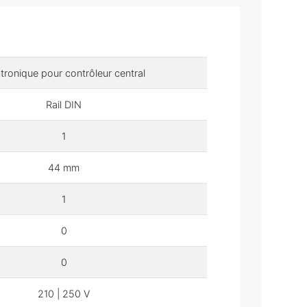
ctronique pour contrôleur central
Rail DIN
1
44 mm
1
0
0
210 | 250 V