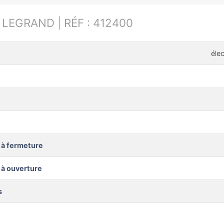
:
LEGRAND | RÉF : 412400
éle
 à fermeture
 à ouverture
s