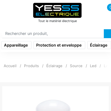
icon menu burger
Tout le matériel électrique
Appareillage
Protection et enveloppe
Éclairage
Accueil
Produits
Éclairage
Source
Led
Lam