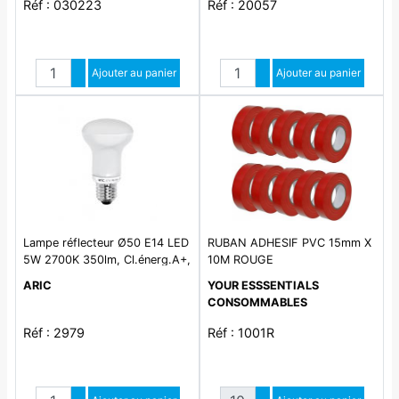
Réf : 030223
Réf : 20057
Quantité
Quantité
Augmenter quantité
Ajouter au panier
Augmenter quantité
Ajouter au panier
Diminuer quantité
Diminuer quantité
Lampe réflecteur Ø50 E14 LED
RUBAN ADHESIF PVC 15mm X
5W 2700K 350lm, Cl.énerg.A+,
10M ROUGE
35000H
ARIC
YOUR ESSSENTIALS
CONSOMMABLES
Réf : 2979
Réf : 1001R
Quantité
Quantité