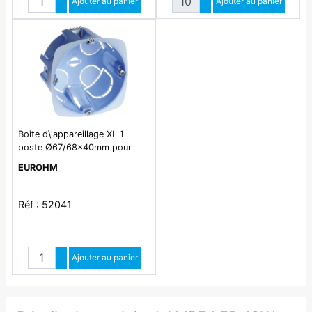
Augmenter quantité
Ajouter au panier
Augmenter quantité
Ajouter au panier
Diminuer quantité
Diminuer quantité
Boite d\'appareillage XL 1
poste Ø67/68x40mm pour
cloisons sèches
EUROHM
Réf : 52041
Quantité
Augmenter quantité
Ajouter au panier
Diminuer quantité