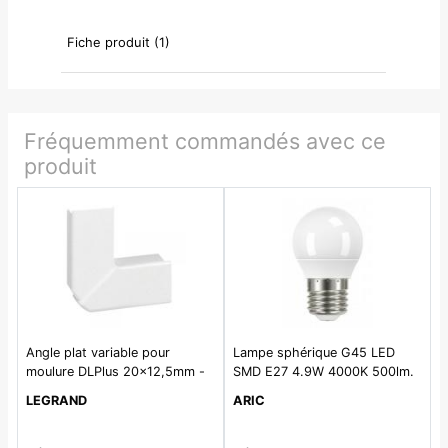
Fiche produit (1)
Fréquemment commandés avec ce
produit
Angle plat variable pour
Lampe sphérique G45 LED
moulure DLPlus 20x12,5mm -
SMD E27 4.9W 4000K 500lm.
blanc
Cl.Energ ErP2021 = F. 15000H.
LEGRAND
ARIC
opale