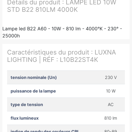
Détails du produit :
LAMPE LED 10W
STD B22 810LM 4000K
Lampe led B22 A60 - 10W - 810 lm - 4000°K - 230° -
25000h
Caractéristiques du produit :
LUXNA
LIGHTING | RÉF : L10B22ST4K
tension nominale (Un)
230 V
puissance de la lampe
10 W
type de tension
AC
flux lumineux
810 lm
indice de rendu des couleurs CRI
80-89