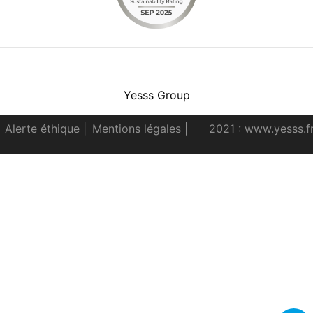
Facebook
Instagram
Youtube
LinkedIn
Yesss Group
Alerte éthique
|
Mentions légales
|
2021 : www.yesss.f