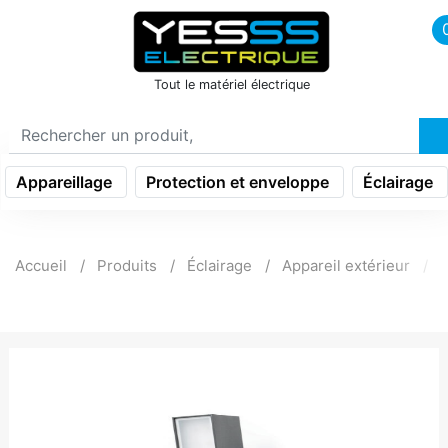
icon menu burger
Tout le matériel électrique
Appareillage
Protection et enveloppe
Éclairage
Accueil
Produits
Éclairage
Appareil extérieur
P