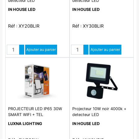
detecteur LED
detecteur LED
IN HOUSE LED
IN HOUSE LED
Réf : XY20BLIR
Réf : XY30BLIR
Quantité
Quantité
Augmenter quantité
Ajouter au panier
Augmenter quantité
Ajouter au panier
Diminuer quantité
Diminuer quantité
PROJECTEUR LED IP65 30W
Projecteur 10W noir 4000k +
SMART WIFI + TEL
detecteur LED
LUXNA LIGHTING
IN HOUSE LED