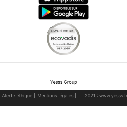
Facebook
Instagram
Youtube
LinkedIn
Yesss Group
Alerte éthique
|
Mentions légales
|
2021 : www.yesss.f