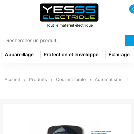
icon menu burger
Tout le matériel électrique
Appareillage
Protection et enveloppe
Éclairage
Accueil
Produits
Courant faible
Automatisme
C