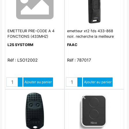
EMETTEUR PRE-CODE A 4
emetteur xt2 fds 433-868
FONCTIONS (433MHZ)
noir. recherche la meilleure
frequence en termes de
L2S SYSTORM
FAAC
portee. maintient la
compatibilité SLH.
Réf : LSO12002
Réf : 787017
Quantité
Quantité
Augmenter quantité
Ajouter au panier
Augmenter quantité
Ajouter au panier
Diminuer quantité
Diminuer quantité