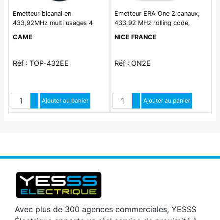
Emetteur bicanal en
Emetteur ERA One 2 canaux,
433,92MHz multi usages 4
433,92 MHz rolling code,
096 combinaisons
gestion des codes d'activation
CAME
NICE FRANCE
et des certificats, auto-
apprentissage et récepteur de
proximité intégré. Elegant et
Réf : TOP-432EE
Réf : ON2E
commode, utilisable comme
porte-clés raffiné, fixable au
mur ou sur le
Quantité
Quantité
Augmenter quantité
Ajouter au panier
Augmenter quantité
Ajouter au panier
Diminuer quantité
Diminuer quantité
Avec plus de 300 agences commerciales, YESSS