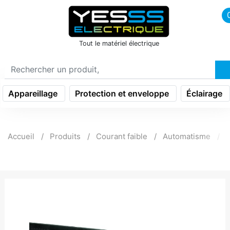
icon menu burger
Tout le matériel électrique
Appareillage
Protection et enveloppe
Éclairage
Accueil
Produits
Courant faible
Automatisme
P