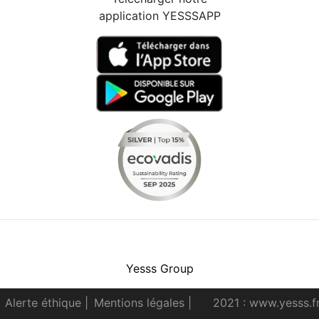
application YESSSAPP
Facebook
Instagram
Youtube
LinkedIn
Yesss Group
Alerte éthique
|
Mentions légales
|
2021 : www.yesss.f