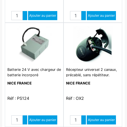
Quantité
Quantité
Augmenter quantité
Ajouter au panier
Augmenter quantité
Ajouter au panier
Diminuer quantité
Diminuer quantité
Batterie 24 V avec chargeur de
Récepteur universel 2 canaux,
batterie incorporé
précablé, sans répétiteur.
mémoire 1024 émetteurs, alim
NICE FRANCE
NICE FRANCE
12-24 Vca ou Vcc, antenne
intégré
Réf : PS124
Réf : OX2
Quantité
Quantité
Augmenter quantité
Ajouter au panier
Augmenter quantité
Ajouter au panier
Diminuer quantité
Diminuer quantité