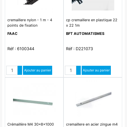
cremaillere nylon - 1 m - 4
cp cremaillere en plastique 22
points de fixation
x 22 1m
FAAC
BFT AUTOMATISMES
Réf : 6100344
Réf : D221073
Quantité
Quantité
Augmenter quantité
Ajouter au panier
Augmenter quantité
Ajouter au panier
Diminuer quantité
Diminuer quantité
Crémaillère M4 30x8x1000
cremaillere en acier zingue m4