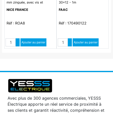
mm zinguée, avec vis et
30x12 - 1m
entretoises (pack de 10
NICE FRANCE
FAAC
pièces)
Réf : ROA8
Réf : 170490122
Quantité
Quantité
Augmenter quantité
Ajouter au panier
Augmenter quantité
Ajouter au panier
Diminuer quantité
Diminuer quantité
Avec plus de 300 agences commerciales, YESSS
Électrique apporte un réel service de proximité à
ses clients et garantit réactivité, compréhension et