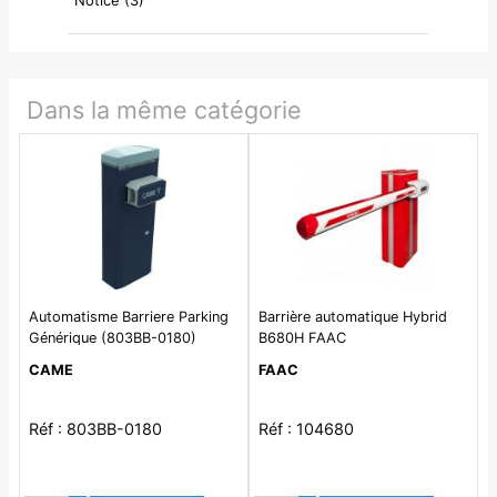
Notice (3)
Dans la même catégorie
Automatisme Barriere Parking
Barrière automatique Hybrid
Générique (803BB-0180)
B680H FAAC
Barrière GGT80AGS 230V
CAME
FAAC
Moteur 24V avec encodeur
Réf : 803BB-0180
Réf : 104680