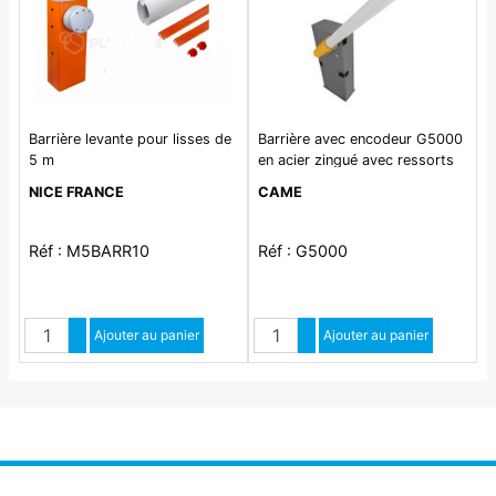
Barrière levante pour lisses de
Barrière avec encodeur G5000
5 m
en acier zingué avec ressorts
d'équilibrage
NICE FRANCE
CAME
Réf : M5BARR10
Réf : G5000
Quantité
Quantité
Augmenter quantité
Ajouter au panier
Augmenter quantité
Ajouter au panier
Diminuer quantité
Diminuer quantité