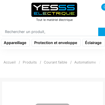
icon menu burger
Tout le matériel électrique
Appareillage
Protection et enveloppe
Éclairage
Accueil
Produits
Courant faible
Automatisme
B