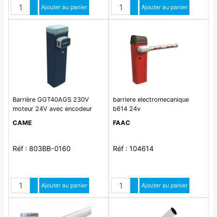
Quantité
Quantité
Augmenter quantité
Ajouter au panier
Augmenter quantité
Ajouter au panier
Diminuer quantité
Diminuer quantité
Barrière GGT40AGS 230V
barriere electromecanique
moteur 24V avec encodeur
b614 24v
CAME
FAAC
Réf : 803BB-0160
Réf : 104614
Quantité
Quantité
Augmenter quantité
Ajouter au panier
Augmenter quantité
Ajouter au panier
Diminuer quantité
Diminuer quantité