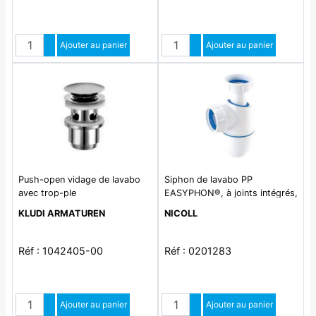
Quantité
Quantité
Augmenter quantité
Ajouter au panier
Augmenter quantité
Ajouter au panier
Diminuer quantité
Diminuer quantité
Push-open vidage de lavabo
Siphon de lavabo PP
avec trop-ple
EASYPHON®, à joints intégrés,
Ø 32/40 mm
KLUDI ARMATUREN
NICOLL
Réf : 1042405-00
Réf : 0201283
Quantité
Quantité
Augmenter quantité
Ajouter au panier
Augmenter quantité
Ajouter au panier
Diminuer quantité
Diminuer quantité