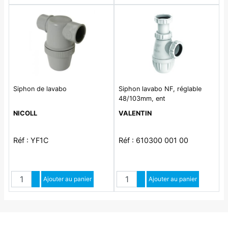
Siphon de lavabo
Siphon lavabo NF, réglable
48/103mm, ent
NICOLL
VALENTIN
Réf : YF1C
Réf : 610300 001 00
Quantité
Quantité
Augmenter quantité
Ajouter au panier
Augmenter quantité
Ajouter au panier
Diminuer quantité
Diminuer quantité