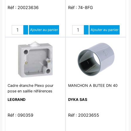
Réf : 20023636
Réf : 74-8FG
Quantité
Quantité
Augmenter quantité
Ajouter au panier
Augmenter quantité
Ajouter au panier
Diminuer quantité
Diminuer quantité
Cadre étanche Plexo pour
MANCHON A BUTEE DN 40
pose en saillie références
055703 , 055706 et 055708
LEGRAND
DYKA SAS
Réf : 090359
Réf : 20023655