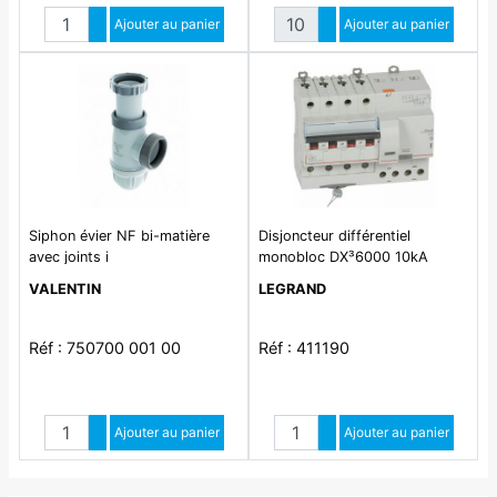
Quantité
Quantité
Augmenter quantité
Ajouter au panier
Augmenter quantité
Ajouter au panier
Diminuer quantité
Diminuer quantité
Siphon évier NF bi-matière
Disjoncteur différentiel
avec joints i
monobloc DX³6000 10kA
arrivée haute et départ bas à
VALENTIN
LEGRAND
vis 4P 400V~ - 40A - typeAC
30mA
Réf : 750700 001 00
Réf : 411190
Quantité
Quantité
Augmenter quantité
Ajouter au panier
Augmenter quantité
Ajouter au panier
Diminuer quantité
Diminuer quantité