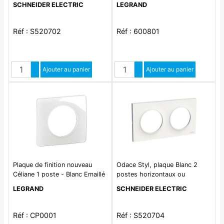
SCHNEIDER ELECTRIC
LEGRAND
Réf : S520702
Réf : 600801
Quantité
Quantité
Augmenter quantité
Ajouter au panier
Augmenter quantité
Ajouter au panier
Diminuer quantité
Diminuer quantité
Plaque de finition nouveau
Odace Styl, plaque Blanc 2
Céliane 1 poste - Blanc Emaillé
postes horizontaux ou
verticaux entraxe 71mm
LEGRAND
SCHNEIDER ELECTRIC
Réf : CP0001
Réf : S520704