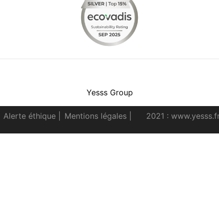
Facebook
Instagram
Youtube
LinkedIn
Yesss Group
Alerte éthique
|
Mentions légales
|
2021 : www.yesss.f