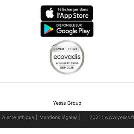
Facebook
Instagram
Youtube
LinkedIn
Yesss Group
Alerte éthique
|
Mentions légales
|
2021 : www.yesss.f