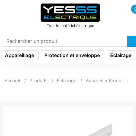
icon menu burger
Tout le matériel électrique
Appareillage
Protection et enveloppe
Éclairage
Accueil
Produits
Éclairage
Appareil intérieur
R