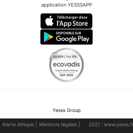
application YESSSAPP
Facebook
Instagram
Youtube
LinkedIn
Yesss Group
Alerte éthique
|
Mentions légales
|
2021 : www.yesss.f