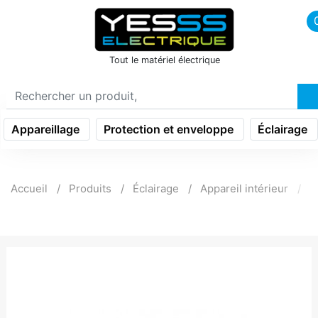
icon menu burger
Tout le matériel électrique
Appareillage
Protection et enveloppe
Éclairage
Accueil
Produits
Éclairage
Appareil intérieur
R