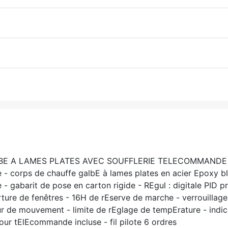
 A LAMES PLATES AVEC SOUFFLERIE TELECOMMANDE RADIO
- corps de chauffe galbE à lames plates en acier Epoxy blan
e - gabarit de pose en carton rigide - REgul : digitale PI
ure de fenêtres - 16H de rEserve de marche - verrouillag
teur de mouvement - limite de rEglage de tempErature - in
our tElEcommande incluse - fil pilote 6 ordres