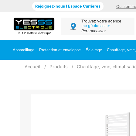
Rejoignez-nous ! Espace Carrières
Qui somme
Trouvez votre agence
me géolocaliser
Personnaliser
Tout le matériel électrique
Appareillage
Protection et enveloppe
Éclairage
Chauffage, vmc, 
Accueil
Produits
Chauffage, vmc, climatisati