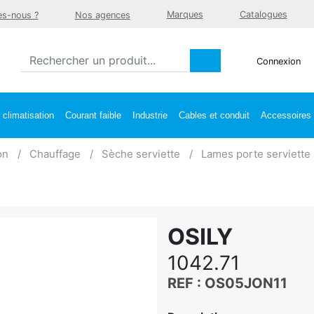
Marques
Catalogues
s-nous ?
Nos agences
Connexion
climatisation
Courant faible
Industrie
Cables et conduit
Accessoires e
on
Chauffage
Sèche serviette
Lames porte serviette 
OSILY
1042.71
REF : OS05JON11