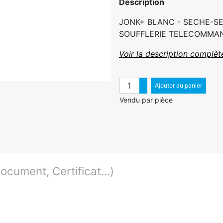
Description
JONK+ BLANC - SECHE-SE
SOUFFLERIE TELECOMMANDE
Voir la description complèt
Quantité
Augmenter quantité
Ajouter au panier
Diminuer quantité
Vendu par pièce
cument, Certificat...)