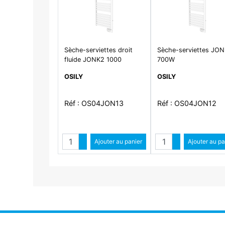
Sèche-serviettes droit
Sèche-serviettes JO
fluide JONK2 1000
700W
OSILY
OSILY
Réf : OS04JON13
Réf : OS04JON12
Quantité
Quantité
Augmenter quantité
Ajouter au panier
Augmenter qua
Ajouter au pa
Diminuer quantité
Diminuer qu