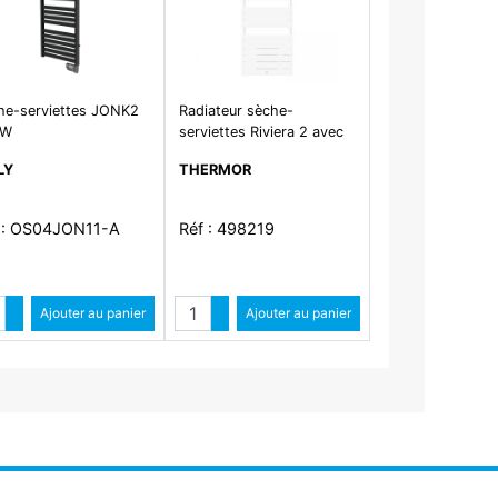
he-serviettes JONK2
Radiateur sèche-
0W
serviettes Riviera 2 avec
soufflerie 1750W blanc
LY
THERMOR
brillant
 : OS04JON11-A
Réf : 498219
ntité
Quantité
Augmenter quantité
Ajouter au panier
Augmenter quantité
Ajouter au panier
Diminuer quantité
Diminuer quantité