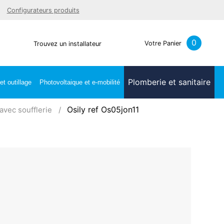
Facebook
Youtube
LinkedIn
Instagra
Configurateurs produits
0
Votre Panier
Trouvez un installateur
Plomberie et sanitaire
t outillage
Photovoltaique et e-mobilité
Osily ref Os05jon11
avec soufflerie