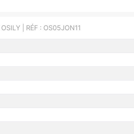
:
OSILY | RÉF : OS05JON11