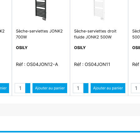
NK2
Sèche-serviettes JONK2
Sèche-serviettes droit
Sèc
700W
fluide JONK2 500W
50
OSILY
OSILY
OSI
Réf : OS04JON12-A
Réf : OS04JON11
Réf
Quantité
Quantité
Qua
ntité
nier
Augmenter quantité
Ajouter au panier
Augmenter quantité
Ajouter au panier
antité
Diminuer quantité
Diminuer quantité