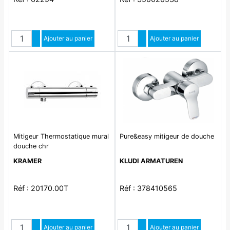
Quantité
Quantité
Augmenter quantité
Ajouter au panier
Augmenter quantité
Ajouter au panier
Diminuer quantité
Diminuer quantité
Mitigeur Thermostatique mural
Pure&easy mitigeur de douche
douche chr
KRAMER
KLUDI ARMATUREN
Réf : 20170.00T
Réf : 378410565
Quantité
Quantité
Augmenter quantité
Ajouter au panier
Augmenter quantité
Ajouter au panier