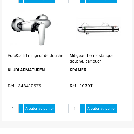
Diminuer quantité
Diminuer quantité
Pure&solid mitigeur de douche
Mitigeur thermostatique
douche, cartouch
KLUDI ARMATUREN
KRAMER
Réf : 348410575
Réf : 1030T
Quantité
Quantité
Augmenter quantité
Ajouter au panier
Augmenter quantité
Ajouter au panier
Diminuer quantité
Diminuer quantité