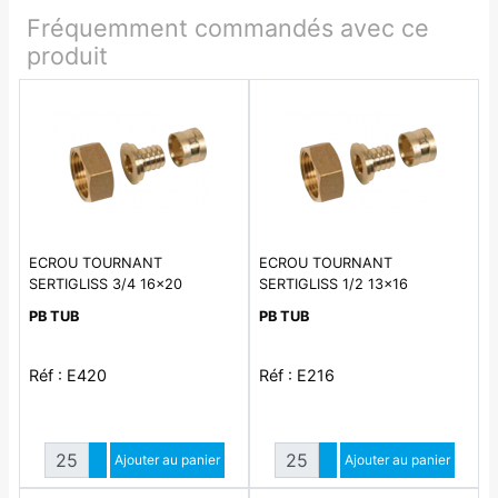
Fréquemment commandés avec ce
produit
ECROU TOURNANT
ECROU TOURNANT
SERTIGLISS 3/4 16x20
SERTIGLISS 1/2 13x16
Sertigliss Décolleté
Sertigliss Décolleté
PB TUB
PB TUB
Réf : E420
Réf : E216
Quantité
Quantité
Augmenter quantité
Ajouter au panier
Augmenter quantité
Ajouter au panier
Diminuer quantité
Diminuer quantité