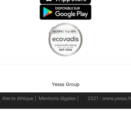
Facebook
Instagram
Youtube
LinkedIn
Yesss Group
Alerte éthique
|
Mentions légales
|
2021 : www.yesss.f