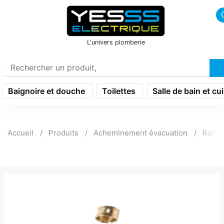
icon menu burger
L'univers plomberie
Baignoire et douche
Toilettes
Salle de bain et cu
Accueil
Produits
Acheminement évacuation
Racco