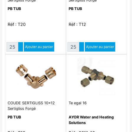
Sertigliss Forgé
Sertigliss Forgé
PB TUB
PB TUB
Réf : T20
Réf : T12
Quantité
Quantité
Augmenter quantité
Ajouter au panier
Augmenter quantité
Ajouter au panier
Diminuer quantité
Diminuer quantité
COUDE SERTIGLISS 10x12
Te egal 16
Sertigliss Forgé
PB TUB
AYOR Water and Heating
Solutions