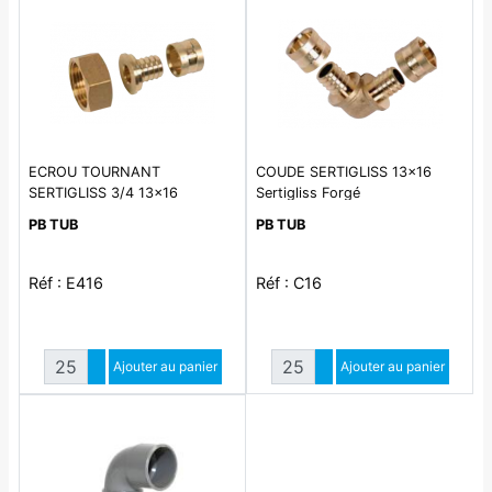
ECROU TOURNANT
COUDE SERTIGLISS 13x16
SERTIGLISS 3/4 13x16
Sertigliss Forgé
Sertigliss Décolleté
PB TUB
PB TUB
Réf : E416
Réf : C16
Quantité
Quantité
Augmenter quantité
Ajouter au panier
Augmenter quantité
Ajouter au panier
Diminuer quantité
Diminuer quantité