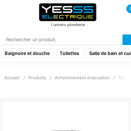
icon menu burger
L'univers plomberie
Baignoire et douche
Toilettes
Salle de bain et cu
Accueil
Produits
Acheminement évacuation
Tube 