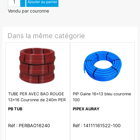
Augmenter quantité
Ajouter au panier
Diminuer quantité
Vendu par couronne
Dans la même catégorie
TUBE PER AVEC BAO ROUGE
PIP Gaine 16x13 bleu couronne
13x16 Couronne de 240m PER
100
Nu BAO Ø 13x16
PB TUB
PIPEX AURAY
Réf : PERBAO16240
Réf : 14111161522-100