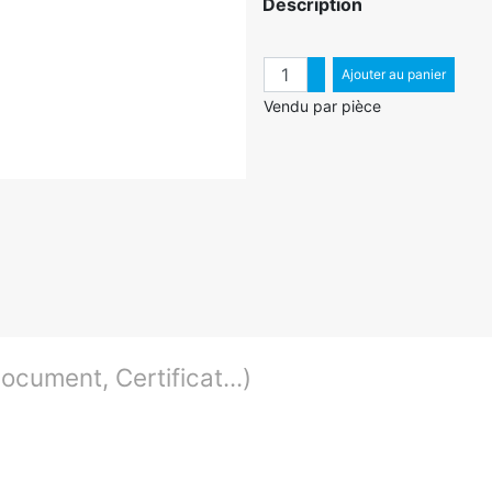
Description
Quantité
Augmenter quantité
Ajouter au panier
Diminuer quantité
Vendu par pièce
cument, Certificat...)