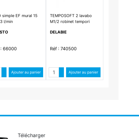
 simple EF mural 15
TEMPOSOFT 2 lavabo
3 l/min
M1/2 robinet tempori
ESTO
DELABIE
 : 66000
Réf : 740500
ntité
Quantité
Augmenter quantité
Ajouter au panier
Augmenter quantité
Ajouter au panier
Diminuer quantité
Diminuer quantité
Télécharger