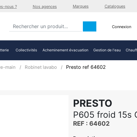
Marques
Catalogues
s-nous ?
Nos agences
Connexion
tterie
Collectivités
Acheminement évacuation
Gestion de l'eau
Chauff
Presto ref 64602
ve-main
Robinet lavabo
PRESTO
P605 froid 15s 
REF : 64602