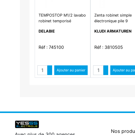
TEMPOSTOP M1/2 lavabo
Zenta robinet simple
robinet temporisé
électronique pile 9
DELABIE
KLUDI ARMATUREN
Réf : 745100
Réf : 3810505
Quantité
Quantité
Augmenter quantité
Ajouter au panier
Augmenter qua
Ajouter au pa
Diminuer quantité
Diminuer qu
Nos produ
Avec plus de 300 agences