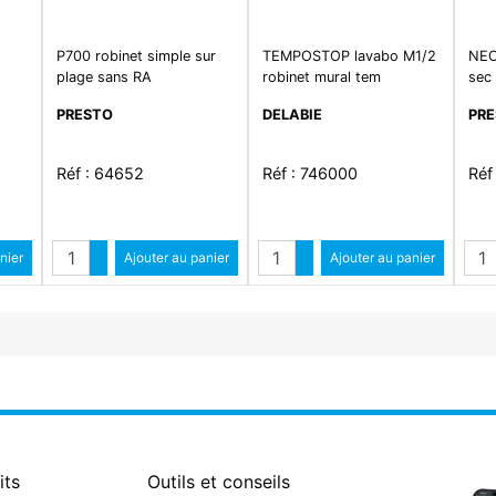
P700 robinet simple sur
TEMPOSTOP lavabo M1/2
NEO
plage sans RA
robinet mural tem
sec 
PRESTO
DELABIE
PR
Réf : 64652
Réf : 746000
Réf
Quantité
Quantité
Qua
ntité
nier
Augmenter quantité
Ajouter au panier
Augmenter quantité
Ajouter au panier
antité
Diminuer quantité
Diminuer quantité
its
Outils et conseils