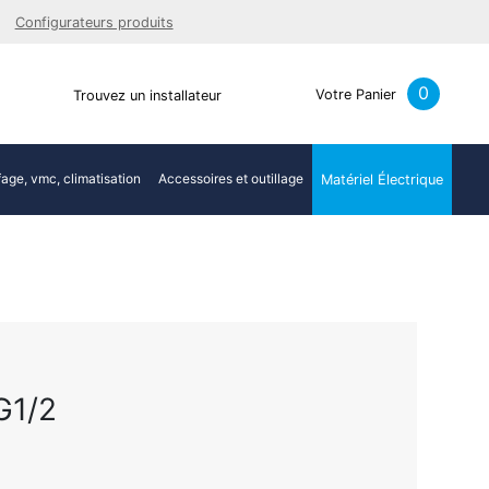
Facebook
Youtube
LinkedIn
Instagra
Configurateurs produits
0
Votre Panier
Trouvez un installateur
age, vmc, climatisation
Accessoires et outillage
Matériel Électrique
G1/2