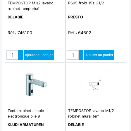
TEMPOSTOP M1/2 lavabo
P605 froid 15s G1/2
robinet temporisé
DELABIE
PRESTO
Réf : 745100
Réf : 64602
Quantité
Quantité
Augmenter quantité
Ajouter au panier
Augmenter quantité
Ajouter au panier
Diminuer quantité
Diminuer quantité
Zenta robinet simple
TEMPOSTOP lavabo M1/2
électronique pile 9
robinet mural tem
KLUDI ARMATUREN
DELABIE