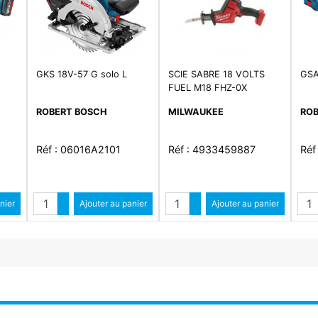
)
GKS 18V-57 G solo L
SCIE SABRE 18 VOLTS
GSA
FUEL M18 FHZ-0X
ROBERT BOSCH
MILWAUKEE
ROB
Réf : 06016A2101
Réf : 4933459887
Réf
Quantité
Quantité
Qua
ntité
nier
Augmenter quantité
Ajouter au panier
Augmenter quantité
Ajouter au panier
antité
Diminuer quantité
Diminuer quantité