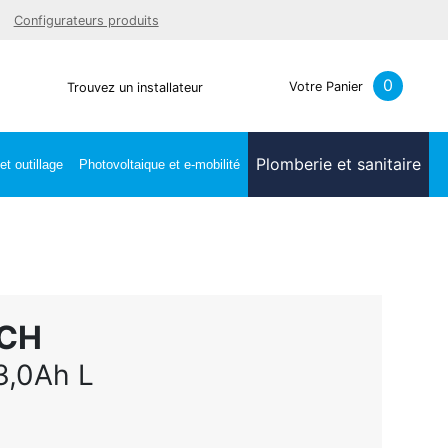
Facebook
Youtube
LinkedIn
Instagra
Configurateurs produits
0
Votre Panier
Trouvez un installateur
Plomberie et sanitaire
t outillage
Photovoltaique et e-mobilité
SCH
3,0Ah L