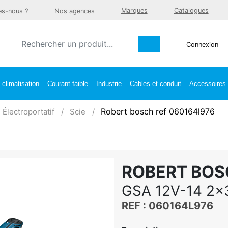
Marques
Catalogues
s-nous ?
Nos agences
Connexion
climatisation
Courant faible
Industrie
Cables et conduit
Accessoires e
Robert bosch ref 060164l976
Électroportatif
Scie
ROBERT BO
GSA 12V-14 2x
REF : 060164L976