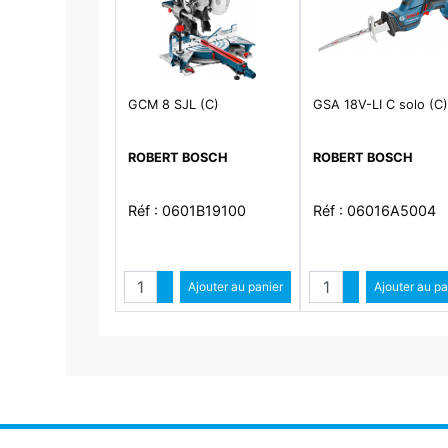
GCM 8 SJL (C)
GSA 18V-LI C solo (C
ROBERT BOSCH
ROBERT BOSCH
Réf : 0601B19100
Réf : 06016A5004
Quantité
Quantité
Augmenter quantité
Ajouter au panier
Augmenter qua
Ajouter au pa
Diminuer quantité
Diminuer qu