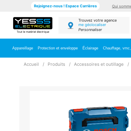
Rejoignez-nous ! Espace Carrières
Qui somme
Trouvez votre agence
me géolocaliser
Personnaliser
Tout le matériel électrique
Appareillage
Protection et enveloppe
Éclairage
Chauffage, vmc, 
Accueil
Produits
Accessoires et outillage