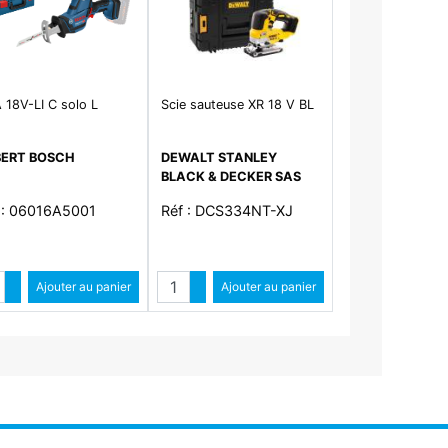
 18V-LI C solo L
Scie sauteuse XR 18 V BL
ERT BOSCH
DEWALT STANLEY
BLACK & DECKER SAS
 : 06016A5001
Réf : DCS334NT-XJ
ntité
Quantité
Augmenter quantité
Ajouter au panier
Augmenter quantité
Ajouter au panier
Diminuer quantité
Diminuer quantité