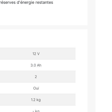
réserves d'énergie restantes
12 V
3.0 Ah
2
Oui
1.2 kg
- kg