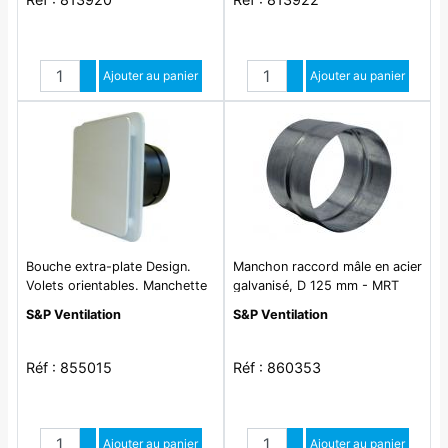
Quantité
Quantité
Augmenter quantité
Ajouter au panier
Augmenter quantité
Ajouter au panier
Diminuer quantité
Diminuer quantité
Bouche extra-plate Design.
Manchon raccord mâle en acier
Volets orientables. Manchette
galvanisé, D 125 mm - MRT
à griffes D80 mm. - BDOP 80
125
S&P Ventilation
S&P Ventilation
Réf : 855015
Réf : 860353
Quantité
Quantité
Augmenter quantité
Ajouter au panier
Augmenter quantité
Ajouter au panier