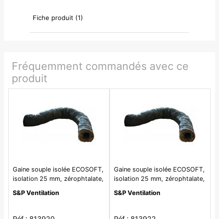
Fiche produit (1)
Fréquemment commandés avec ce
produit
Gaine souple isolée ECOSOFT,
Gaine souple isolée ECOSOFT,
isolation 25 mm, zérophtalate,
isolation 25 mm, zérophtalate,
D 80 mm, long 6 m - GP ISO
D 125 mm, long 6 m - GP ISO
S&P Ventilation
S&P Ventilation
80 ECOSOFT
125 ECOSOFT
Réf : 813920
Réf : 813922