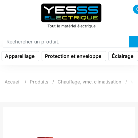
icon menu burger
Tout le matériel électrique
Appareillage
Protection et enveloppe
Éclairage
Accueil
Produits
Chauffage, vmc, climatisation
Ven