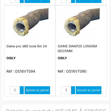
Diminuer quantité
Diminuer quantité
Gaine pvc d80 isole 6m 24
GAINE DIAM125 LONG6M
ISO25MM
OSILY
OSILY
Réf : OS16VT094
Réf : OS16VT090
Quantité
Quantité
Augmenter quantité
Ajouter au panier
Augmenter quantité
Ajouter au panier
Diminuer quantité
Diminuer quantité