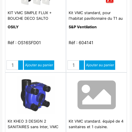
KIT VMC SIMPLE FLUX +
Kit VMC standard, pour
BOUCHE DECO SALTO
l'habitat pavillonnaire du T1 au
T7 jusqu'à 4 sanitaires - DECO
OSILY
S&P Ventilation
2 K
Réf : OS16SFD01
Réf : 604141
Quantité
Quantité
Augmenter quantité
Ajouter au panier
Augmenter quantité
Ajouter au panier
Diminuer quantité
Diminuer quantité
Kit KHEO 3 DESIGN 2
Kit VMC standard. équipé de 4
SANITAIRES sans Inter, VMC
sanitaires et 1 cuisine.