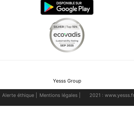
Facebook
Instagram
Youtube
LinkedIn
Yesss Group
Alerte éthique
|
Mentions légales
|
2021 : www.yesss.f