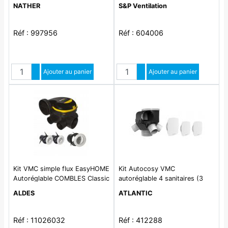
simple flux autoreglable avec
Piquages démontables par 1/4
NATHER
S&P Ventilation
bouches DESIGN , équipé de 4
de tour. Composition du kit : 1
régulateurs
caisson Luna + 2 bouches D
80 mm + 1 bouche D 125 mm
Réf : 997956
Réf : 604006
Quantité
Quantité
Augmenter quantité
Ajouter au panier
Augmenter quantité
Ajouter au panier
Diminuer quantité
Diminuer quantité
Kit VMC simple flux EasyHOME
Kit Autocosy VMC
Autoréglable COMBLES Classic
autoréglable 4 sanitaires (3
livré avec 3 grilles de
bouches LINES)
ALDES
ATLANTIC
ventilation BIP
Réf : 11026032
Réf : 412288