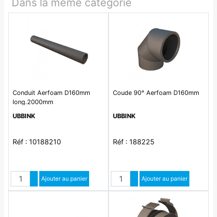
Dans la même catégorie
Conduit Aerfoam D160mm
Coude 90° Aerfoam D160mm
long.2000mm
UBBINK
UBBINK
Réf : 10188210
Réf : 188225
Quantité
Quantité
Augmenter quantité
Ajouter au panier
Augmenter quantité
Ajouter au panier
Diminuer quantité
Diminuer quantité