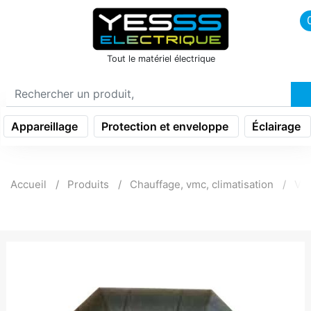
icon menu burger
Tout le matériel électrique
Appareillage
Protection et enveloppe
Éclairage
Accueil
Produits
Chauffage, vmc, climatisation
Ven