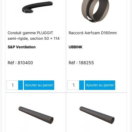
Conduit gamme PLUGGIT
Raccord Aerfoam D160mm
semi-rigide, section 50 x 114
mm, bobine de 25 m -
S&P Ventilation
UBBINK
CO50/25
Réf : 810400
Réf : 188255
Quantité
Quantité
Augmenter quantité
Ajouter au panier
Augmenter quantité
Ajouter au panier
Diminuer quantité
Diminuer quantité