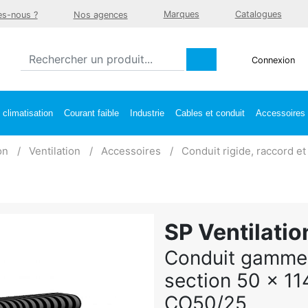
Marques
Catalogues
s-nous ?
Nos agences
Connexion
climatisation
Courant faible
Industrie
Cables et conduit
Accessoires e
on
Ventilation
Accessoires
Conduit rigide, raccord e
SP Ventilatio
Conduit gamme 
section 50 x 1
CO50/25