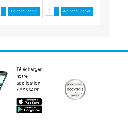
ntité
Quantité
Augmenter quantité
Ajouter au panier
Augmenter quantité
Ajouter au panier
Diminuer quantité
Diminuer quantité
Télécharger
notre
application
YESSSAPP