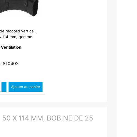
e raccord vertical,
x 114 mm, gamme
GGIT - CVR50
 Ventilation
 : 810402
Quantité
Augmenter quantité
Ajouter au panier
Diminuer quantité
50 X 114 MM, BOBINE DE 25