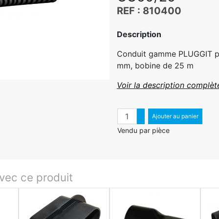
REF : 810400
Description
Conduit gamme PLUGGIT pol
mm, bobine de 25 m
Voir la description complèt
Quantité
Augmenter quantité
Ajouter au panier
Diminuer quantité
Vendu par pièce
ec ce produit