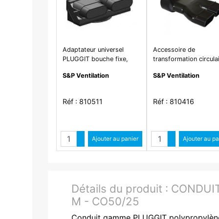
Adaptateur universel
Accessoire de
PLUGGIT bouche fixe,
transformation circula
auto ou hygro Diam. 80,
125 mm à oblong 2 x
S&P Ventilation
S&P Ventilation
100 et 125 mm. - ABM 50
x 114 mm - ACR 50/1
Réf : 810511
Réf : 810416
Quantité
Quantit
Augmenter quantité
Ajouter au panier
Augmenter qua
Ajouter au pa
Diminuer quantité
Diminuer quant
Détails du produit :
CONDUIT
M - CO50/25
Conduit gamme PLUGGIT polypropylène 