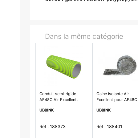
Dans la même catégorie
Conduit semi-rigide
Gaine isolante Air
AE48C Air Excellent,
Excellent pour AE48C
long.25m D90mm non
AE55SC long.10m
UBBINK
UBBINK
traité
Réf : 188373
Réf : 188401