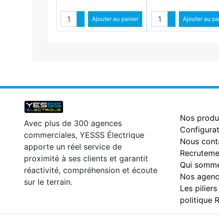
Quantité
Quantité
Augmenter quantité
Ajouter au panier
Augmenter qua
Ajouter au pa
Diminuer quantité
Diminuer qu
Nos produ
Avec plus de 300 agences
Configurat
commerciales, YESSS Électrique
Nous cont
apporte un réel service de
Recruteme
proximité à ses clients et garantit
Qui somme
réactivité, compréhension et écoute
Nos agenc
sur le terrain.
Les piliers
politique 