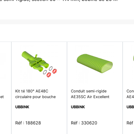
Kit té 180° AE48C
Conduit semi-rigide
Cond
 et
circulaire pour bouche
AE35SC Air Excellent
AE48
D125mm
traité AS et AB long.30m
lon
UBBINK
UBBINK
UBB
AS 
Réf : 188628
Réf : 330620
Réf