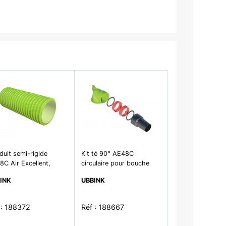
uit semi-rigide
Kit té 90° AE48C
C Air Excellent,
circulaire pour bouche
g.25m D90mm traité
D80mm
INK
UBBINK
et AB
 : 188372
Réf : 188667