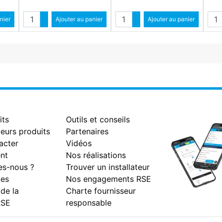
Quantité
Quantité
Qua
ntité
nier
Augmenter quantité
Ajouter au panier
Augmenter quantité
Ajouter au panier
antité
Diminuer quantité
Diminuer quantité
its
Outils et conseils
eurs produits
Partenaires
acter
Vidéos
nt
Nos réalisations
s-nous ?
Trouver un installateur
es
Nos engagements RSE
 de la
Charte fournisseur
RSE
responsable