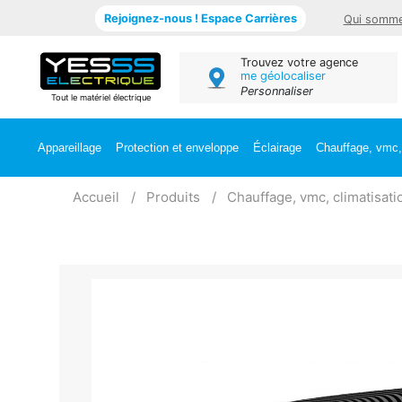
Rejoignez-nous ! Espace Carrières
Qui somme
Trouvez votre agence
me géolocaliser
Personnaliser
Tout le matériel électrique
Appareillage
Protection et enveloppe
Éclairage
Chauffage, vmc, 
Accueil
Produits
Chauffage, vmc, climatisati