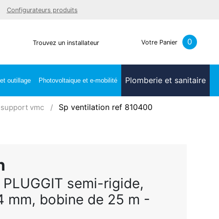
Facebook
Youtube
LinkedIn
Instagra
Configurateurs produits
0
Votre Panier
Trouvez un installateur
Plomberie et sanitaire
t outillage
Photovoltaique et e-mobilité
Sp ventilation ref 810400
t support vmc
n
PLUGGIT semi-rigide,
14 mm, bobine de 25 m -