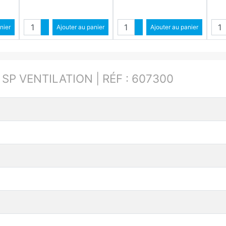
é
Quantité
Quantité
ntité
nier
Augmenter quantité
Ajouter au panier
Augmenter quantité
Ajouter au panier
ité
Diminuer quantité
Diminuer quantité
:
SP VENTILATION | RÉF : 607300