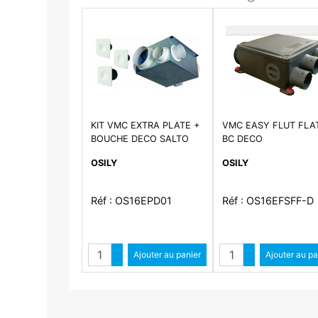
KIT VMC EXTRA PLATE +
VMC EASY FLUT FLA
BOUCHE DECO SALTO
BC DECO
OSILY
OSILY
Réf : OS16EPD01
Réf : OS16EFSFF-D
Quantité
Quantité
Augmenter quantité
Ajouter au panier
Augmenter qua
Ajouter au pa
Diminuer quantité
Diminuer qu