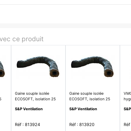
ec ce produit
Gaine souple isolée
Gaine souple isolée
VMC
5
ECOSOFT, isolation 25
ECOSOFT, isolation 25
hyg
125
mm, zérophtalate, D 160
mm, zérophtalate, D 80
l'ha
S&P Ventilation
S&P Ventilation
S&P
O
mm, long 6 m - GP ISO
mm, long 6 m - GP ISO
jusq
160 ECOSOFT
80 ECOSOFT
DHU
Réf : 813924
Réf : 813920
Réf