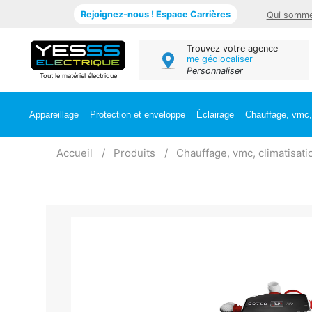
Rejoignez-nous ! Espace Carrières
Qui somme
Trouvez votre agence
me géolocaliser
Personnaliser
Tout le matériel électrique
Appareillage
Protection et enveloppe
Éclairage
Chauffage, vmc, 
Accueil
Produits
Chauffage, vmc, climatisati