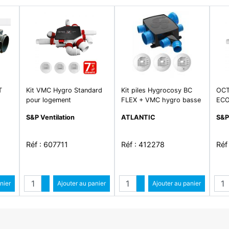
T
Kit VMC Hygro Standard
Kit piles Hygrocosy BC
OC
pour logement
FLEX + VMC hygro basse
ECO
(rénov/remplacement)
conso plat 6 sanitaires
S&P Ventilation
ATLANTIC
S&P
jusqu\'à 6 sanitaires
(3bouches)
Réf : 607711
Réf : 412278
Réf
Quantité
Quantité
Qua
ntité
nier
Augmenter quantité
Ajouter au panier
Augmenter quantité
Ajouter au panier
antité
Diminuer quantité
Diminuer quantité