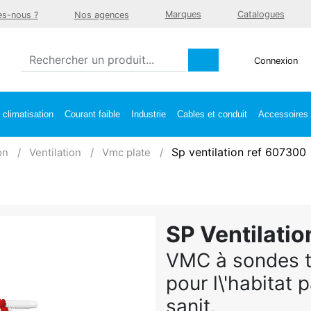
Marques
Catalogues
s-nous ?
Nos agences
Connexion
climatisation
Courant faible
Industrie
Cables et conduit
Accessoires e
Sp ventilation ref 607300
on
Ventilation
Vmc plate
SP Ventilatio
VMC à sondes 
pour l\'habitat p
sanit.