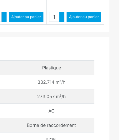
Quantité
Quantité
Augmenter quantité
Ajouter au panier
Augmenter quantité
Ajouter au panier
Diminuer quantité
Diminuer quantité
Plastique
332.714 m³/h
273.057 m³/h
AC
Borne de raccordement
NON