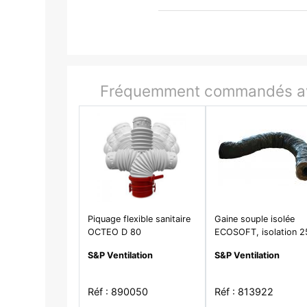
Fréquemment commandés av
Piquage flexible sanitaire
Gaine souple isolée
OCTEO D 80
ECOSOFT, isolation 2
mm, zérophtalate, D 
S&P Ventilation
S&P Ventilation
mm, long 6 m - GP IS
125 ECOSOFT
Réf : 890050
Réf : 813922