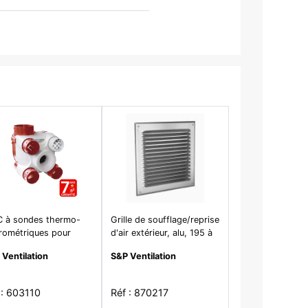
 à sondes thermo-
Grille de soufflage/reprise
rométriques pour
d'air extérieur, alu, 195 à
bitat pavillonnaire
235 m3/h, D 210 x 210
 Ventilation
S&P Ventilation
u'à 4 Sanit. - DECO
mm - GRA200
 N
 : 603110
Réf : 870217