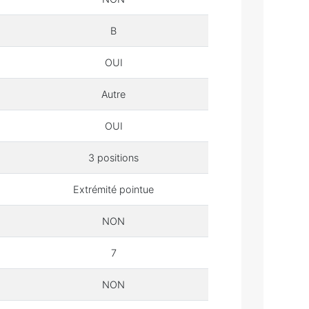
B
OUI
Autre
OUI
3 positions
Extrémité pointue
NON
7
NON