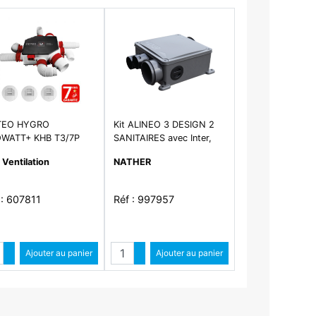
TEO HYGRO
Kit ALINEO 3 DESIGN 2
WATT+ KHB T3/7P
SANITAIRES avec Inter,
VMC simple flux compact
 Ventilation
NATHER
autoreglable avec
bouches DESIGN , équipé
de 4 régulateurs et 2
 : 607811
Réf : 997957
bouchons
ntité
Quantité
Augmenter quantité
Ajouter au panier
Augmenter quantité
Ajouter au panier
Diminuer quantité
Diminuer quantité