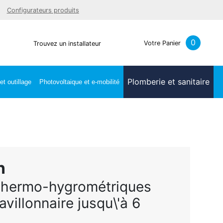
Facebook
Youtube
LinkedIn
Instagra
Configurateurs produits
0
Votre Panier
Trouvez un installateur
Plomberie et sanitaire
t outillage
Photovoltaique et e-mobilité
n
thermo-hygrométriques
avillonnaire jusqu\'à 6