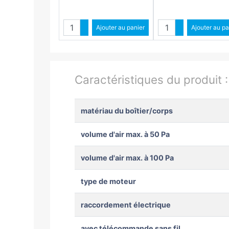
Quantité
Quantit
Augmenter quantité
Ajouter au panier
Augmenter qua
Ajouter au pa
Diminuer quantité
Diminuer quant
Caractéristiques du produit 
matériau du boîtier/corps
volume d'air max. à 50 Pa
volume d'air max. à 100 Pa
type de moteur
raccordement électrique
avec télécommande sans fil