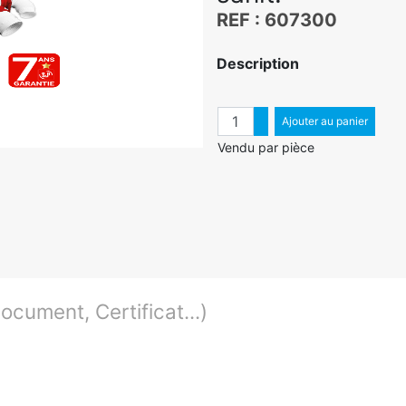
REF : 607300
Description
Quantité
Augmenter quantité
Ajouter au panier
Diminuer quantité
Vendu par pièce
cument, Certificat...)