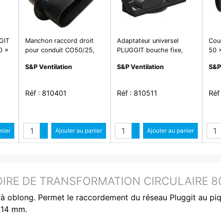
GIT
Manchon raccord droit
Adaptateur universel
Coud
0 x
pour conduit CO50/25,
PLUGGIT bouche fixe,
50 
 m -
50 x 114 mm, gamme
auto ou hygro Diam. 80,
PLU
S&P Ventilation
S&P Ventilation
S&P
PLUGGIT - MCR50
100 et 125 mm. - ABM 50
Réf : 810401
Réf : 810511
Réf
é
Quantité
Quantité
ntité
nier
Augmenter quantité
Ajouter au panier
Augmenter quantité
Ajouter au panier
ité
Diminuer quantité
Diminuer quantité
IRE DE TRANSFORMATION CIRCULAIRE 8
e à oblong. Permet le raccordement du réseau Pluggit au p
114 mm.