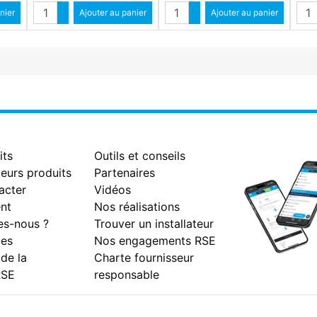
Quantité
Quantité
Qua
ntité
nier
Augmenter quantité
Ajouter au panier
Augmenter quantité
Ajouter au panier
antité
Diminuer quantité
Diminuer quantité
its
Outils et conseils
eurs produits
Partenaires
acter
Vidéos
nt
Nos réalisations
s-nous ?
Trouver un installateur
es
Nos engagements RSE
 de la
Charte fournisseur
RSE
responsable