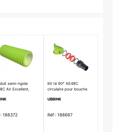
uit semi-rigide
Kit té 90° AE48C
C Air Excellent,
circulaire pour bouche
g.25m D90mm traité
D80mm
INK
UBBINK
et AB
 : 188372
Réf : 188667