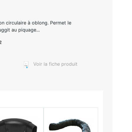
n circulaire à oblong. Permet le
ggit au piquage...
e
Voir la fiche produit