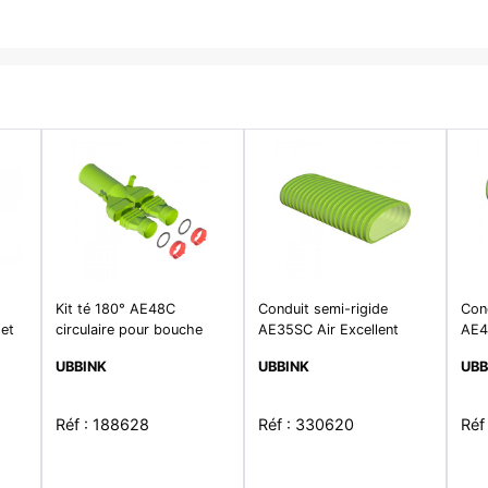
Kit té 180° AE48C
Conduit semi-rigide
Cond
 et
circulaire pour bouche
AE35SC Air Excellent
AE48
D125mm
traité AS et AB long.30m
lon
UBBINK
UBBINK
UBB
AS 
Réf : 188628
Réf : 330620
Réf