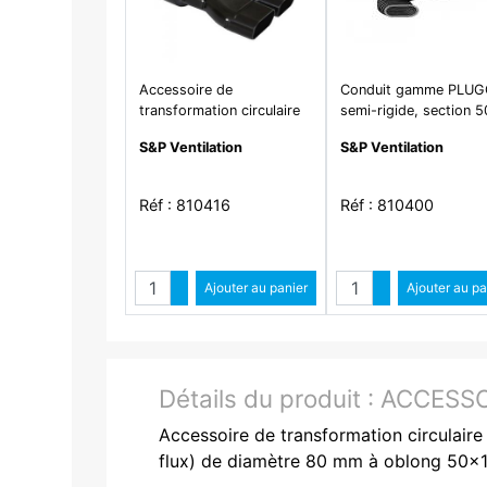
Accessoire de
Conduit gamme PLUG
transformation circulaire
semi-rigide, section 5
125 mm à oblong 2 x 50
114 mm, bobine de 25
S&P Ventilation
S&P Ventilation
x 114 mm - ACR 50/125
CO50/25
Réf : 810416
Réf : 810400
Quantité
Quantit
Augmenter quantité
Ajouter au panier
Augmenter qua
Ajouter au pa
Diminuer quantité
Diminuer quant
Détails du produit :
ACCESSO
Accessoire de transformation circulair
flux) de diamètre 80 mm à oblong 50x