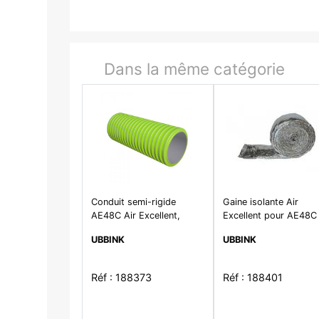
Dans la même catégorie
Conduit semi-rigide
Gaine isolante Air
AE48C Air Excellent,
Excellent pour AE48C
long.25m D90mm non
AE55SC long.10m
UBBINK
UBBINK
traité
Réf : 188373
Réf : 188401