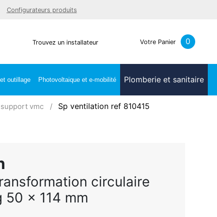
Facebook
Youtube
LinkedIn
Instagra
Configurateurs produits
0
Votre Panier
Trouvez un installateur
Plomberie et sanitaire
t outillage
Photovoltaique et e-mobilité
Sp ventilation ref 810415
t support vmc
n
ransformation circulaire
g 50 x 114 mm