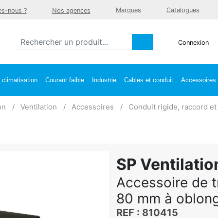
Marques
Catalogues
s-nous ?
Nos agences
Connexion
climatisation
Courant faible
Industrie
Cables et conduit
Accessoires e
on
Ventilation
Accessoires
Conduit rigide, raccord e
SP Ventilatio
Accessoire de t
80 mm à oblon
REF : 810415