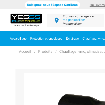
Rejoignez-nous ! Espace Carrières
Qui somme
Trouvez votre agence
me géolocaliser
Personnaliser
Tout le matériel électrique
Appareillage
Protection et enveloppe
Éclairage
Chauffage, vmc, 
Accueil
Produits
Chauffage, vmc, climatisati