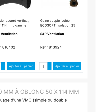
e raccord vertical,
Gaine souple isolée
x 114 mm, gamme
ECOSOFT, isolation 25
GGIT - CVR50
mm, zérophtalate, D 160
 Ventilation
S&P Ventilation
mm, long 6 m - GP ISO
160 ECOSOFT
 : 810402
Réf : 813924
Quantité
Quantité
Augmenter quantité
Ajouter au panier
Augmenter quantité
Ajouter au panier
Diminuer quantité
Diminuer quantité
0 MM À OBLONG 50 X 114 MM
iquage d'une VMC (simple ou double