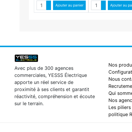
Quantité
Quantité
Augmenter quantité
Ajouter au panier
Augmenter qua
Ajouter au pa
Diminuer quantité
Diminuer qu
Nos produ
Avec plus de 300 agences
Configurat
commerciales, YESSS Électrique
Nous cont
apporte un réel service de
Recruteme
proximité à ses clients et garantit
Qui somme
réactivité, compréhension et écoute
Nos agenc
sur le terrain.
Les piliers
politique 