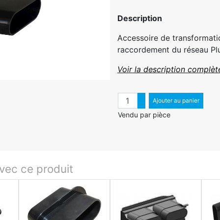
Description
Accessoire de transformatio
raccordement du réseau Plu
Voir la description complèt
Quantité
Augmenter quantité
Ajouter au panier
Diminuer quantité
Vendu par pièce
ec ce produit