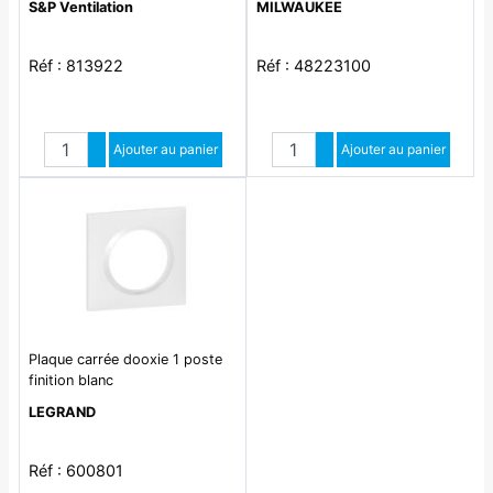
S&P Ventilation
MILWAUKEE
125 ECOSOFT
Réf : 813922
Réf : 48223100
Quantité
Quantité
Augmenter quantité
Ajouter au panier
Augmenter quantité
Ajouter au panier
Diminuer quantité
Diminuer quantité
Plaque carrée dooxie 1 poste
finition blanc
LEGRAND
Réf : 600801