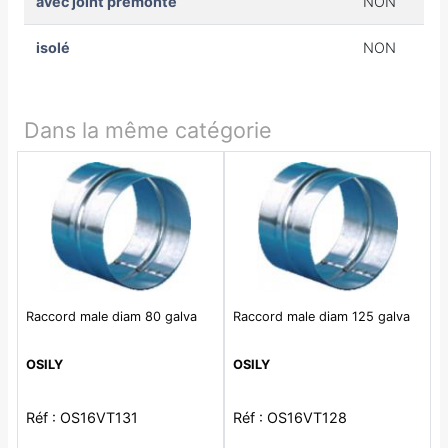
avec joint prémonté
NON
isolé
NON
Dans la même catégorie
Raccord male diam 80 galva
Raccord male diam 125 galva
OSILY
OSILY
Réf : OS16VT131
Réf : OS16VT128