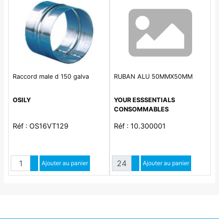
Raccord male d 150 galva
RUBAN ALU 50MMX50MM
OSILY
YOUR ESSSENTIALS
CONSOMMABLES
Réf : OS16VT129
Réf : 10.300001
Quantité
Quantité
Augmenter quantité
Ajouter au panier
Augmenter quantité
Ajouter au panier
Diminuer quantité
Diminuer quantité