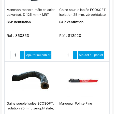
Manchon raccord mâle en acier
Gaine souple isolée ECOSOFT,
galvanisé, D 125 mm - MRT
isolation 25 mm, zérophtalate,
125
D 80 mm, long 6 m - GP ISO
S&P Ventilation
S&P Ventilation
80 ECOSOFT
Réf : 860353
Réf : 813920
Quantité
Quantité
Augmenter quantité
Ajouter au panier
Augmenter quantité
Ajouter au panier
Diminuer quantité
Diminuer quantité
Gaine souple isolée ECOSOFT,
Marqueur Pointe Fine
isolation 25 mm, zérophtalate,
D 125 mm, long 6 m - GP ISO