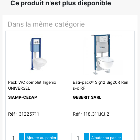
Ce produit n'est plus disponible
Dans la même catégorie
Pack WC complet Ingenio
Bâti-pack® Sig12 Sig20R Ren
UNIVERSEL
s-c RF
SIAMP-CEDAP
GEBERIT SARL
Réf : 31225711
Réf : 118.311.KJ.2
Quantité
Quantité
Augmenter quantité
Ajouter au panier
Augmenter quantité
Ajouter au panier
Diminuer quantité
Diminuer quantité