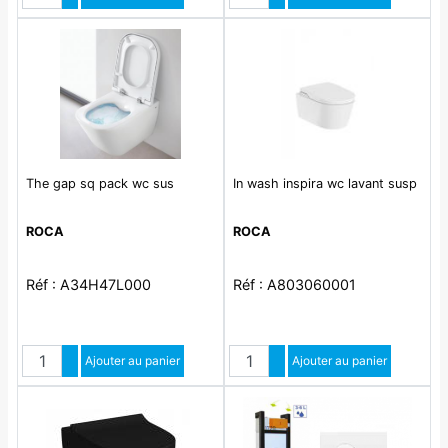
The gap sq pack wc sus
In wash inspira wc lavant susp
ROCA
ROCA
Réf : A34H47L000
Réf : A803060001
Quantité
Quantité
Augmenter quantité
Ajouter au panier
Augmenter quantité
Ajouter au panier
Diminuer quantité
Diminuer quantité