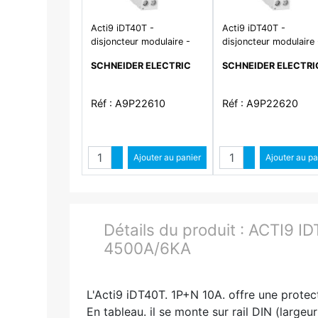
Acti9 iDT40T -
Acti9 iDT40T -
disjoncteur modulaire -
disjoncteur modulaire 
1P+N - 10A - courbe C -
1P+N - 20A - courbe 
SCHNEIDER ELECTRIC
SCHNEIDER ELECTRI
4500A/6kA
4500A/6kA
Réf : A9P22610
Réf : A9P22620
Quantité
Quantit
Augmenter quantité
Ajouter au panier
Augmenter qua
Ajouter au pa
Diminuer quantité
Diminuer quant
Détails du produit :
ACTI9 ID
4500A/6KA
L'Acti9 iDT40T. 1P+N 10A. offre une protect
En tableau. il se monte sur rail DIN (larg