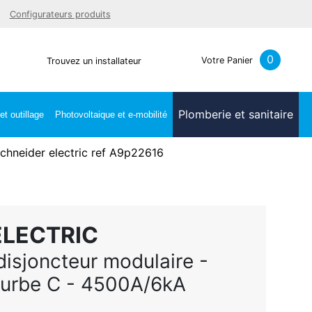
Facebook
Youtube
LinkedIn
Instagra
Configurateurs produits
0
Votre Panier
Trouvez un installateur
Plomberie et sanitaire
t outillage
Photovoltaique et e-mobilité
chneider electric ref A9p22616
ELECTRIC
disjoncteur modulaire -
ourbe C - 4500A/6kA