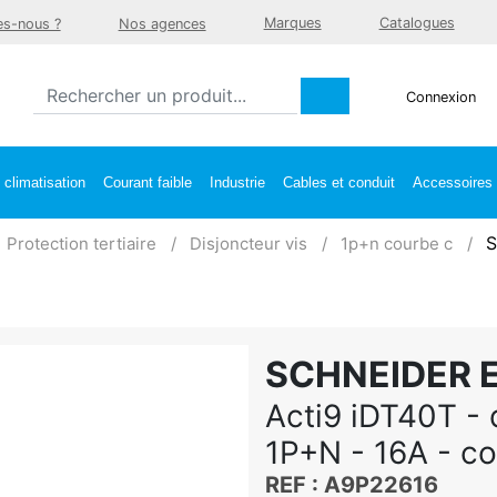
Marques
Catalogues
s-nous ?
Nos agences
Connexion
climatisation
Courant faible
Industrie
Cables et conduit
Accessoires e
S
Protection tertiaire
Disjoncteur vis
1p+n courbe c
SCHNEIDER 
Acti9 iDT40T - 
1P+N - 16A - c
REF : A9P22616