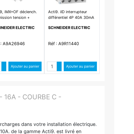
i9, iMX+OF déclench.
Acti9. iID interrupteur
ission tension +
différentiel 4P 40A 30mA
tact aux. 100-415VCA
type AC
NEIDER ELECTRIC
SCHNEIDER ELECTRIC
-130VCC
 : A9A26946
Réf : A9R11440
Quantité
Quantité
Augmenter quantité
Ajouter au panier
Augmenter quantité
Ajouter au panier
Diminuer quantité
Diminuer quantité
 16A - COURBE C -
charges dans votre installation électrique.
10A. de la gamme Acti9. est livré en