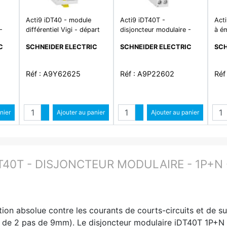
Acti9 iDT40 - module
Acti9 iDT40T -
Act
-
différentiel Vigi - départ
disjoncteur modulaire -
à ém
C -
iDT40 - 1P+N 25A 30mA
1P+N - 2A - courbe C -
con
C
SCHNEIDER ELECTRIC
SCHNEIDER ELECTRIC
SCH
type AC
4500A/6kA
110
Réf : A9Y62625
Réf : A9P22602
Réf
é
Quantité
Quantité
ntité
nier
Augmenter quantité
Ajouter au panier
Augmenter quantité
Ajouter au panier
ité
Diminuer quantité
Diminuer quantité
T40T - DISJONCTEUR MODULAIRE - 1P+N -
ion absolue contre les courants de courts-circuits et de sur
eur de 2 pas de 9mm). Le disjoncteur modulaire iDT40T 1P+N 