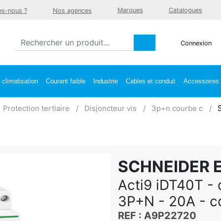
Marques
Catalogues
s-nous ?
Nos agences
Connexion
climatisation
Courant faible
Industrie
Cables et conduit
Accessoires e
Protection tertiaire
Disjoncteur vis
3p+n courbe c
SCHNEIDER 
Acti9 iDT40T - 
3P+N - 20A - c
REF : A9P22720