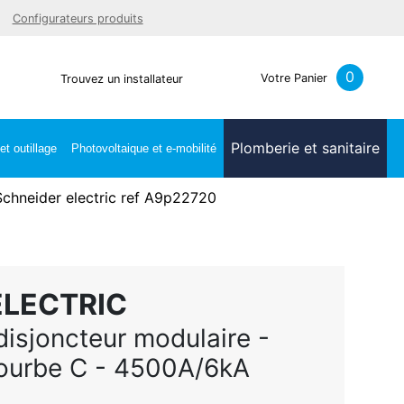
Facebook
Youtube
LinkedIn
Instagra
Configurateurs produits
0
Votre Panier
Trouvez un installateur
Plomberie et sanitaire
t outillage
Photovoltaique et e-mobilité
Schneider electric ref A9p22720
ELECTRIC
disjoncteur modulaire -
ourbe C - 4500A/6kA