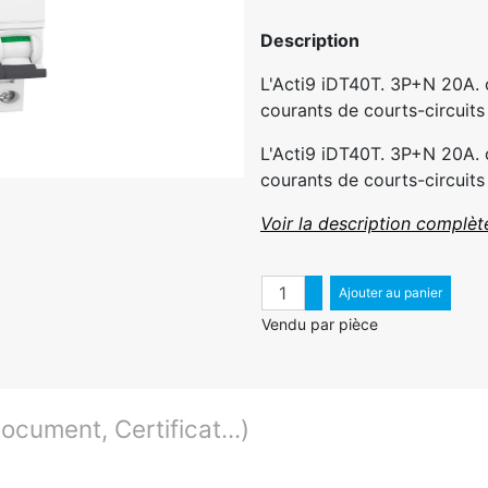
Description
L'Acti9 iDT40T. 3P+N 20A. o
courants de courts-circuits 
L'Acti9 iDT40T. 3P+N 20A. o
courants de courts-circuits 
Voir la description complèt
Quantité
Augmenter quantité
Ajouter au panier
Diminuer quantité
Vendu par pièce
cument, Certificat...)