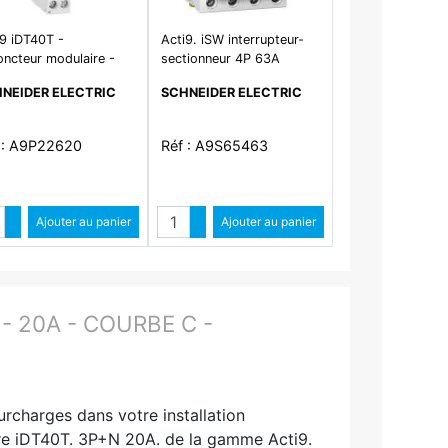
i9 iDT40T -
Acti9. iSW interrupteur-
oncteur modulaire -
sectionneur 4P 63A
N - 20A - courbe C -
415VAC
NEIDER ELECTRIC
SCHNEIDER ELECTRIC
0A/6kA
 : A9P22620
Réf : A9S65463
Quantité
Quantité
Augmenter quantité
Ajouter au panier
Augmenter quantité
Ajouter au panier
Diminuer quantité
Diminuer quantité
- 20A - COURBE C -
urcharges dans votre installation
aire iDT40T. 3P+N 20A. de la gamme Acti9.