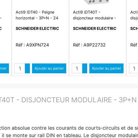
Acti9 iDT40 - Peigne
Acti9 iDT40T -
Act
-
horizontal - 3P+N - 24
disjoncteur modulaire -
disj
 -
modules de 18mm - 80A
3P+N - 32A - courbe C -
1P+
C
SCHNEIDER ELECTRIC
SCHNEIDER ELECTRIC
SCH
4500A/6kA
450
Réf : A9XPN724
Réf : A9P22732
Réf
é
Quantité
Quantité
ntité
nier
Augmenter quantité
Ajouter au panier
Augmenter quantité
Ajouter au panier
ité
Diminuer quantité
Diminuer quantité
T40T - DISJONCTEUR MODULAIRE - 3P+N 
tion absolue contre les courants de courts-circuits et de s
 il se monte sur rail DIN en tableau. Le disjoncteur modul