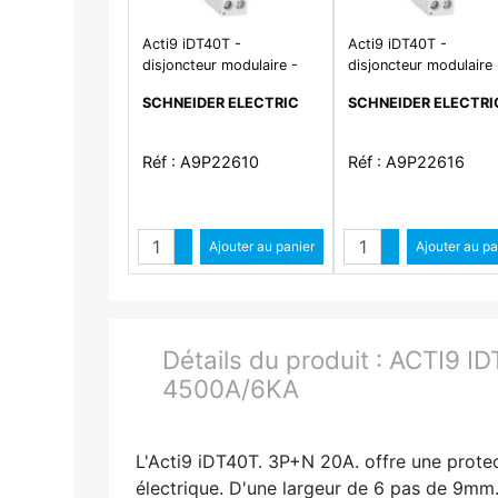
Acti9 iDT40T -
Acti9 iDT40T -
disjoncteur modulaire -
disjoncteur modulaire 
1P+N - 10A - courbe C -
1P+N - 16A - courbe C
SCHNEIDER ELECTRIC
SCHNEIDER ELECTRI
4500A/6kA
4500A/6kA
Réf : A9P22610
Réf : A9P22616
Quantité
Quantit
Augmenter quantité
Ajouter au panier
Augmenter qua
Ajouter au pa
Diminuer quantité
Diminuer quant
Détails du produit :
ACTI9 ID
4500A/6KA
L'Acti9 iDT40T. 3P+N 20A. offre une protec
électrique. D'une largeur de 6 pas de 9mm.