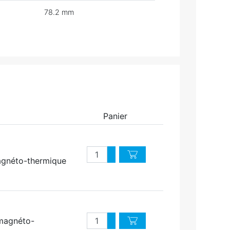
78.2 mm
Panier
Quantité
Augmenter quantité
magnéto-thermique
Diminuer quantité
Quantité
 magnéto-
Augmenter quantité
Diminuer quantité