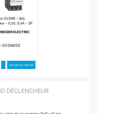
ys GV2ME - disj.
eur - 0,25..0,4A - 3P
- déclencheur
NEIDER ELECTRIC
néto-thermique
 : GV2ME03
Quantité
Augmenter quantité
Ajouter au panier
Diminuer quantité
 3D DÉCLENCHEUR
e au sein de la gamme TeSys™ les