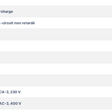
rcharge
-circuit non retardé
CA-3, 230 V
 AC-3, 400 V