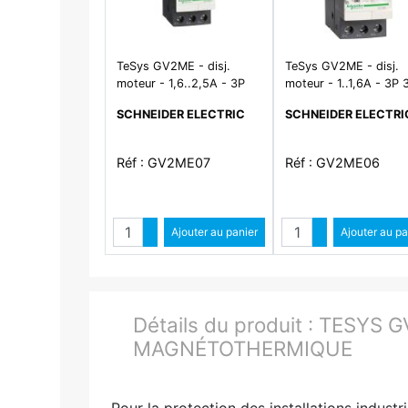
TeSys GV2ME - disj.
TeSys GV2ME - disj.
moteur - 1,6..2,5A - 3P
moteur - 1..1,6A - 3P 
3d - déclencheur
déclencheur magnéto
SCHNEIDER ELECTRIC
SCHNEIDER ELECTRI
magnéto-thermique
thermique
Réf : GV2ME07
Réf : GV2ME06
Quantité
Quantit
Augmenter quantité
Ajouter au panier
Augmenter qua
Ajouter au pa
Diminuer quantité
Diminuer quant
Détails du produit :
TESYS G
MAGNÉTOTHERMIQUE
Pour la protection des installations indus