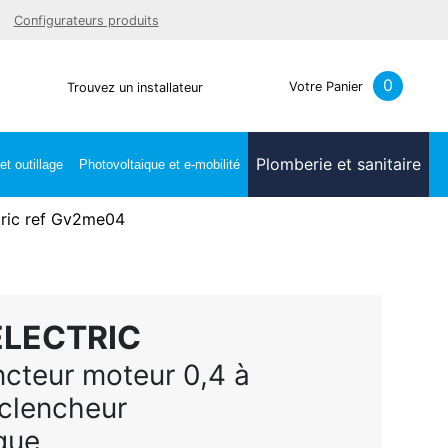
Facebook
Youtube
LinkedIn
Instagra
Configurateurs produits
0
Votre Panier
Trouvez un installateur
Plomberie et sanitaire
t outillage
Photovoltaique et e-mobilité
tric ref Gv2me04
ELECTRIC
cteur moteur 0,4 à
clencheur
que