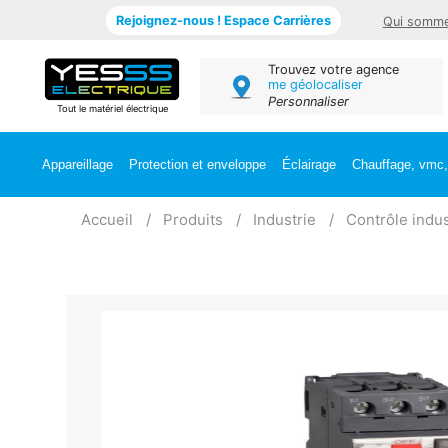
Rejoignez-nous ! Espace Carrières
Qui somme
Trouvez votre agence
me géolocaliser
Personnaliser
Tout le matériel électrique
Appareillage
Protection et enveloppe
Éclairage
Chauffage, vmc, 
Accueil
Produits
Industrie
Contrôle indus