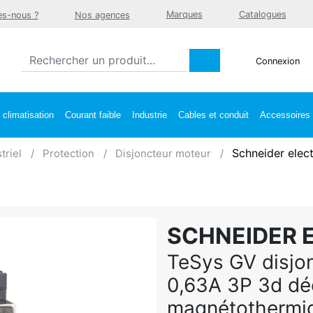
Marques
Catalogues
s-nous ?
Nos agences
Connexion
climatisation
Courant faible
Industrie
Cables et conduit
Accessoires e
Schneider elec
triel
Protection
Disjoncteur moteur
SCHNEIDER 
TeSys GV disjon
0,63A 3P 3d dé
magnétothermi