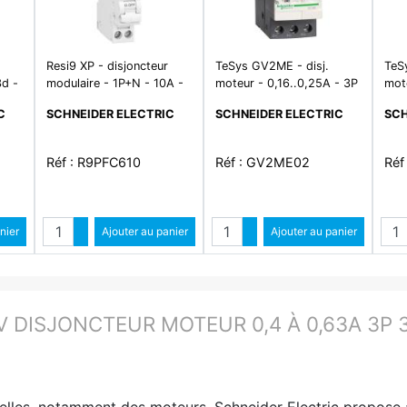
Resi9 XP - disjoncteur
TeSys GV2ME - disj.
TeS
3d -
modulaire - 1P+N - 10A -
moteur - 0,16..0,25A - 3P
mot
-
courbe C - peignable
3d - déclencheur
3d 
C
SCHNEIDER ELECTRIC
SCHNEIDER ELECTRIC
SCH
magnéto-thermique
mag
Réf : R9PFC610
Réf : GV2ME02
Réf
é
Quantité
Quantité
ntité
nier
Augmenter quantité
Ajouter au panier
Augmenter quantité
Ajouter au panier
ité
Diminuer quantité
Diminuer quantité
V DISJONCTEUR MOTEUR 0,4 À 0,63A 3P
trielles. notamment des moteurs. Schneider Electric propos