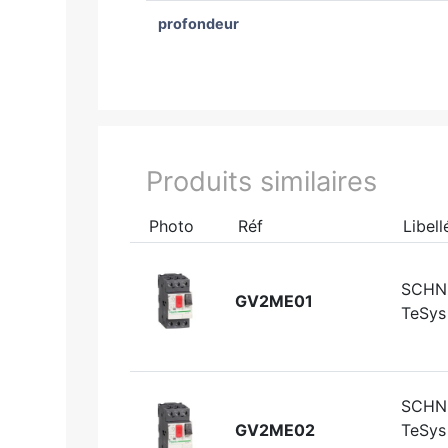
profondeur
Produits similaires
Photo
Réf
Libell
SCHN
GV2ME01
TeSys
SCHN
GV2ME02
TeSys