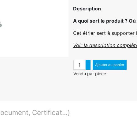
Description
A quoi sert le produit ? Où l
Cet étrier sert à supporter l
Voir la description complèt
Quantité
Augmenter quantité
Ajouter au panier
Diminuer quantité
Vendu par pièce
cument, Certificat...)