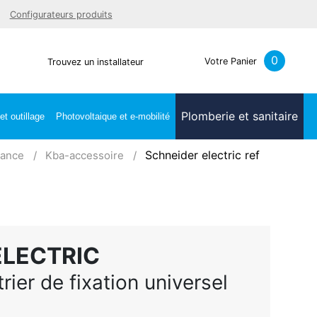
Facebook
Youtube
LinkedIn
Instagra
Configurateurs produits
0
Votre Panier
Trouvez un installateur
Plomberie et sanitaire
t outillage
Photovoltaique et e-mobilité
Schneider electric ref
sance
Kba-accessoire
ELECTRIC
rier de fixation universel