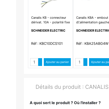
Canalis KB - connecteur
Canalis KBA - embout
dérivat. 10A - polarité fixe
d\'alimentation gauch
pré-câblé L1+N
25A - blanc
SCHNEIDER ELECTRIC
SCHNEIDER ELECTRI
Réf : KBC10DCS101
Réf : KBA25ABG4W
Quantité
Quantit
Augmenter quantité
Ajouter au panier
Augmenter qua
Ajouter au pa
Diminuer quantité
Diminuer quant
Détails du produit :
CANALIS 
A quoi sert le produit ? Où l'installer ?