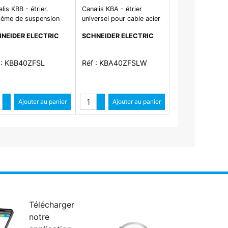
lis KBB - étrier.
Canalis KBA - étrier
tème de suspension
universel pour cable acier
câble - livré sans
- blanc
NEIDER ELECTRIC
SCHNEIDER ELECTRIC
le - charge maxi 60kg
 : KBB40ZFSL
Réf : KBA40ZFSLW
ntité
Quantité
Augmenter quantité
Ajouter au panier
Augmenter quantité
Ajouter au panier
Diminuer quantité
Diminuer quantité
Télécharger
notre