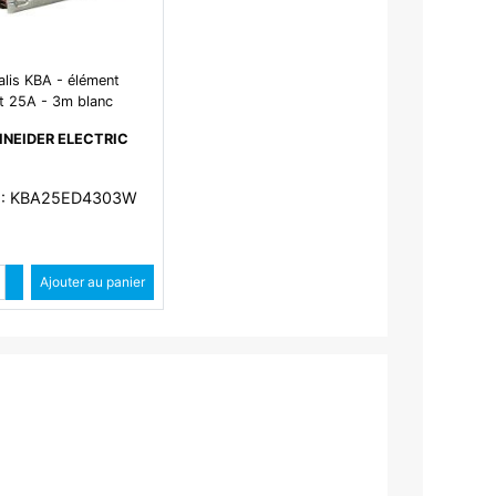
alis KBA - élément
it 25A - 3m blanc
N+PE 3 fenêtres
NEIDER ELECTRIC
 : KBA25ED4303W
Quantité
Augmenter quantité
Ajouter au panier
Diminuer quantité