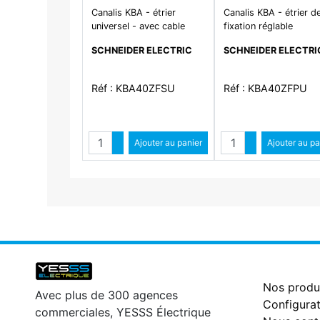
Canalis KBA - étrier
Canalis KBA - étrier d
universel - avec cable
fixation réglable
acier 3 m
SCHNEIDER ELECTRIC
SCHNEIDER ELECTRI
Réf : KBA40ZFSU
Réf : KBA40ZFPU
Quantité
Quantité
Augmenter quantité
Ajouter au panier
Augmenter qua
Ajouter au pa
Diminuer quantité
Diminuer qu
Nos produ
Avec plus de 300 agences
Configurat
commerciales, YESSS Électrique