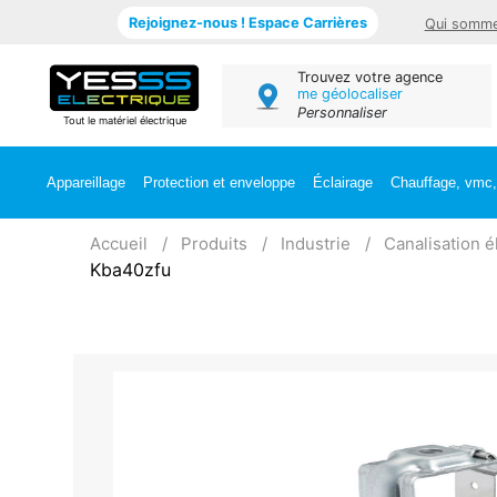
Rejoignez-nous ! Espace Carrières
Qui somme
Trouvez votre agence
me géolocaliser
Personnaliser
Tout le matériel électrique
Appareillage
Protection et enveloppe
Éclairage
Chauffage, vmc, 
Accueil
Produits
Industrie
Canalisation é
Kba40zfu