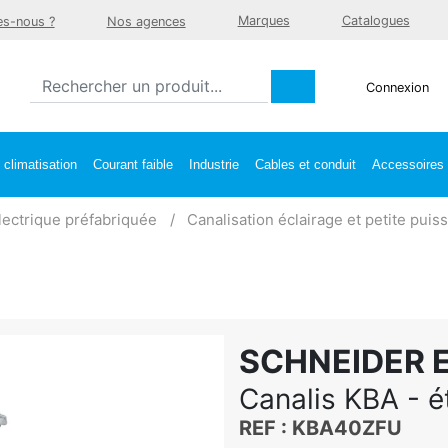
Marques
Catalogues
s-nous ?
Nos agences
Connexion
climatisation
Courant faible
Industrie
Cables et conduit
Accessoires e
lectrique préfabriquée
Canalisation éclairage et petite puis
SCHNEIDER 
Canalis KBA - ét
REF : KBA40ZFU