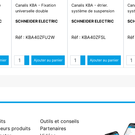
e
Canalis KBA - Fixation
Canalis KBA - étrier.
Cana
universelle double
système de suspension
sys
par câble - livré sans
par 
C
SCHNEIDER ELECTRIC
SCHNEIDER ELECTRIC
SCH
cable - charge maxi 60kg
cab
Réf : KBA40ZFU2W
Réf : KBA40ZFSL
Réf
Quantité
Quantité
Qua
ntité
nier
Augmenter quantité
Ajouter au panier
Augmenter quantité
Ajouter au panier
antité
Diminuer quantité
Diminuer quantité
its
Outils et conseils
eurs produits
Partenaires