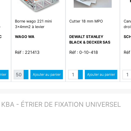
Borne wago 221 mini
Cutter 18 mm MPO
Can
e
3x4mm2 à levier
dro
3L+
C
WAGO WA
DEWALT STANLEY
SCH
BLACK & DECKER SAS
Réf : 221413
Réf : 0-10-418
Réf
é
Quantité
Quantité
ntité
nier
Augmenter quantité
Ajouter au panier
Augmenter quantité
Ajouter au panier
ité
Diminuer quantité
Diminuer quantité
KBA - ÉTRIER DE FIXATION UNIVERSEL