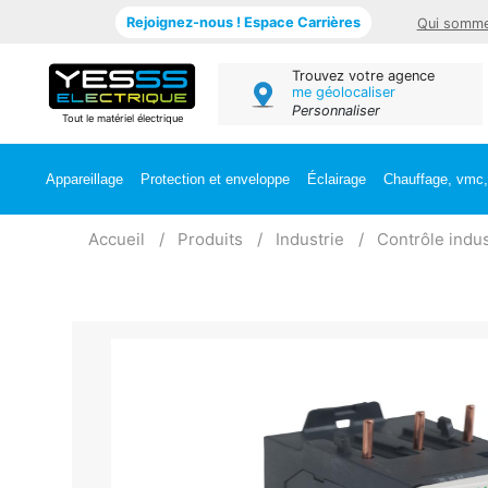
Rejoignez-nous ! Espace Carrières
Qui somme
Trouvez votre agence
me géolocaliser
Personnaliser
Tout le matériel électrique
Appareillage
Protection et enveloppe
Éclairage
Chauffage, vmc, 
Accueil
Produits
Industrie
Contrôle indus