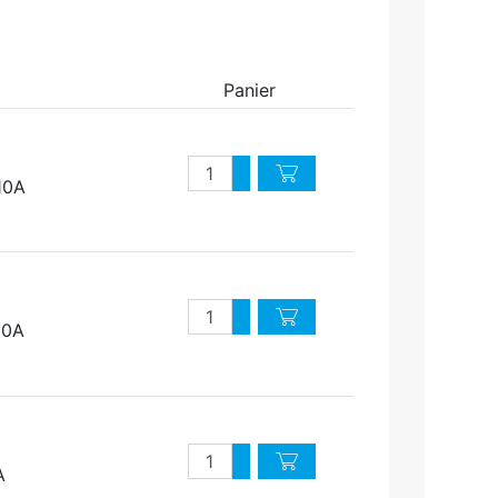
Panier
Quantité
Augmenter quantité
10A
Diminuer quantité
Quantité
Augmenter quantité
10A
Diminuer quantité
Quantité
Augmenter quantité
A
Diminuer quantité