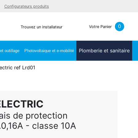
Facebook
Youtube
LinkedIn
Instagra
Configurateurs produits
0
Votre Panier
Trouvez un installateur
Plomberie et sanitaire
t outillage
Photovoltaique et e-mobilité
ectric ref Lrd01
ELECTRIC
ais de protection
.0,16A - classe 10A