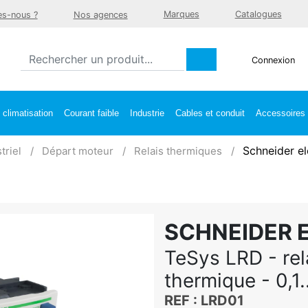
Marques
Catalogues
s-nous ?
Nos agences
Connexion
climatisation
Courant faible
Industrie
Cables et conduit
Accessoires e
Schneider el
triel
Départ moteur
Relais thermiques
SCHNEIDER 
TeSys LRD - rel
thermique - 0,1.
REF : LRD01