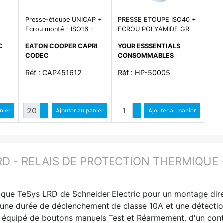
Presse-étoupe UNICAP +
PRESSE ETOUPE ISO40 +
-
Ecrou monté - ISO16 -
ECROU POLYAMIDE GR
on
polyamide gris - IP68 -
C
EATON COOPER CAPRI
YOUR ESSSENTIALS
plage de température
CODEC
CONSOMMABLES
-40°C à +100°C
Réf : CAP451612
Réf : HP-50005
é
Quantité
Quantité
ntité
nier
Augmenter quantité
Ajouter au panier
Augmenter quantité
Ajouter au panier
ité
Diminuer quantité
Diminuer quantité
D - RELAIS DE PROTECTION THERMIQUE - 0
mique TeSys LRD de Schneider Electric pour un montage di
une durée de déclenchement de classe 10A et une détection 
st équipé de boutons manuels Test et Réarmement. d'un cont