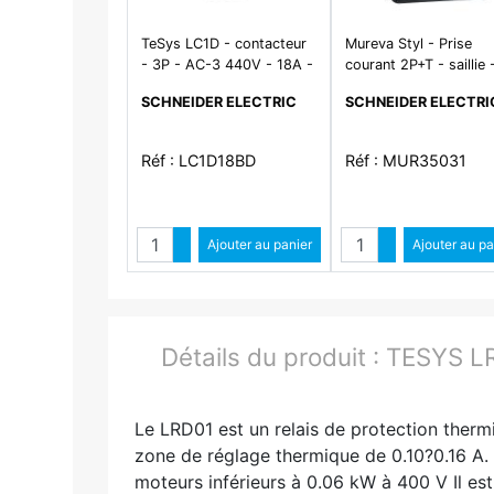
TeSys LC1D - contacteur
Mureva Styl - Prise
- 3P - AC-3 440V - 18A -
courant 2P+T - saillie 
bobine 24Vcc
IP55 - IK08 - connexi
SCHNEIDER ELECTRIC
SCHNEIDER ELECTRI
auto - gris
Réf : LC1D18BD
Réf : MUR35031
Quantité
Quantit
Augmenter quantité
Ajouter au panier
Augmenter qua
Ajouter au pa
Diminuer quantité
Diminuer quant
Détails du produit :
TESYS LR
Le LRD01 est un relais de protection ther
zone de réglage thermique de 0.10?0.16 A. 
moteurs inférieurs à 0.06 kW à 400 V Il e