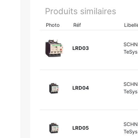
Produits similaires
Photo
Réf
Libell
SCHN
LRD03
TeSys 
SCHN
LRD04
TeSys 
SCHN
LRD05
TeSys 