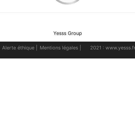
Facebook
Instagram
Youtube
LinkedIn
Yesss Group
Alerte éthique
|
Mentions légales
|
2021 : www.yesss.f