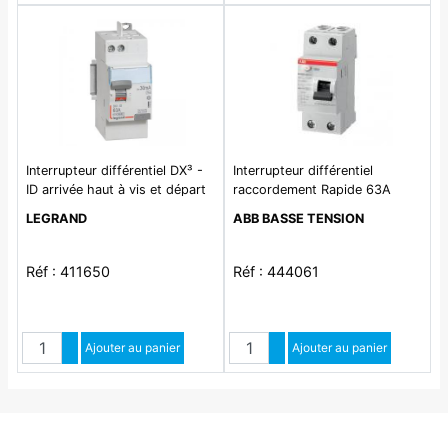
Interrupteur différentiel DX³ -
Interrupteur différentiel
ID arrivée haut à vis et départ
raccordement Rapide 63A
haut automatique - 2P 230V~
30mA Type Ac
LEGRAND
ABB BASSE TENSION
63A typeAC 30mA - 2
modules
Réf : 411650
Réf : 444061
Quantité
Quantité
Augmenter quantité
Ajouter au panier
Augmenter quantité
Ajouter au panier
Diminuer quantité
Diminuer quantité