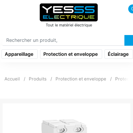
icon menu burger
Tout le matériel électrique
Appareillage
Protection et enveloppe
Éclairage
Accueil
Produits
Protection et enveloppe
Protecti