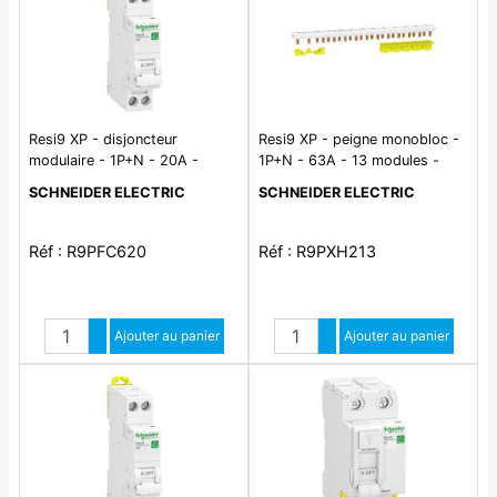
Resi9 XP - disjoncteur
Resi9 XP - peigne monobloc -
modulaire - 1P+N - 20A -
1P+N - 63A - 13 modules -
courbe C - peignable
cache dents 5M
SCHNEIDER ELECTRIC
SCHNEIDER ELECTRIC
Réf : R9PFC620
Réf : R9PXH213
Quantité
Quantité
Augmenter quantité
Ajouter au panier
Augmenter quantité
Ajouter au panier
Diminuer quantité
Diminuer quantité