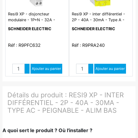
Resi9 XP - disjoncteur
Resi9 XP - inter différentiel -
modulaire - 1P+N - 32A -
2P - 40A - 30mA - Type A -
courbe C - peignable
peignable - alim bas
SCHNEIDER ELECTRIC
SCHNEIDER ELECTRIC
Réf : R9PFC632
Réf : R9PRA240
Quantité
Quantité
Augmenter quantité
Ajouter au panier
Augmenter quantité
Ajouter au panier
Diminuer quantité
Diminuer quantité
Détails du produit :
RESI9 XP - INTER
DIFFÉRENTIEL - 2P - 40A - 30MA -
TYPE AC - PEIGNABLE - ALIM BAS
A quoi sert le produit ? Où l'installer ?