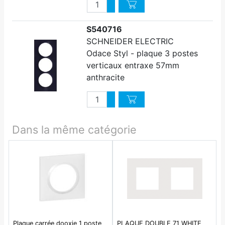
Quantité
Augmenter quantité
Diminuer quantité
S540716
SCHNEIDER ELECTRIC
Odace Styl - plaque 3 postes
verticaux entraxe 57mm
anthracite
Quantité
Augmenter quantité
Diminuer quantité
Dans la même catégorie
Plaque carrée dooxie 1 poste
PLAQUE DOUBLE 71 WHITE